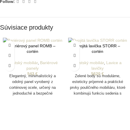
Follow:
Súvisiace produkty
Bariérový panel ROMB –
Dvojitá lavička STORR –
cortén
cortén
Mestský mobiliár
,
Bariérové
Mestský mobiliár
,
Lavice a
panely
lavičky
543
€
5620
€
Elegantný, minimalistický a
Zelené body sú modulárne,
odolný panel vyrobený z
esteticky príjemné a praktické
corténovej ocele, určený na
prvky pouličného mobiliáru, ktoré
jednoduché a bezpečné
kombinujú funkciu sedenia s
oddelenie pohybu peších a
možnosťou integrovanej zelene.
vozidiel. Pevná konštrukcia s
Sú robustné, prispôsobiteľné a
hrúbkou 8 mm a horným okrajom
určené na vytváranie
širokým 8 cm.
atraktívnych a flexibilných
urbanistických priestorov.