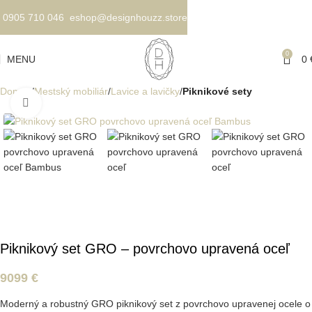
0905 710 046
eshop@designhouzz.store
0
MENU
0
Domov
Mestský mobiliár
Lavice a lavičky
Piknikové sety
Kliknite pre zväčšenie
Piknikový set GRO – povrchovo upravená oceľ
9099
€
Moderný a robustný GRO piknikový set z povrchovo upravenej ocele o