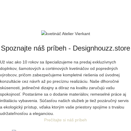
Spoznajte náš príbeh - Designhouzz.store
Už viac ako 10 rokov sa špecializujeme na predaj exkluzívnych
doplnkov, šamotových a corténových kvetináčov od popredných
výrobcov, pričom zabezpečujeme kompletné riešenia od úvodnej
konzultácie cez návrh až po precíznu realizáciu. Naše dlhoročné
skúsenosti, jedinečné dizajny a dôraz na kvalitu zaručujú vašu
spokojnosť. Postaráme sa o dodanie materiálov, remeselné práce aj
inštaláciu vybavenia. Súčasťou našich služieb je tiež pozáručný servis
a ekologický prístup, vďaka ktorým vaše priestory spojíme s trvalou
udržateľnosťou a eleganciou.
Prečítajte si náš príbeh