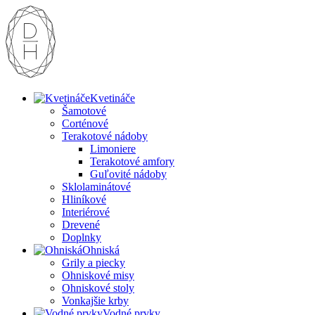
Kvetináče
Šamotové
Corténové
Terakotové nádoby
Limoniere
Terakotové amfory
Guľovité nádoby
Sklolaminátové
Hliníkové
Interiérové
Drevené
Doplnky
Ohniská
Grily a piecky
Ohniskové misy
Ohniskové stoly
Vonkajšie krby
Vodné prvky