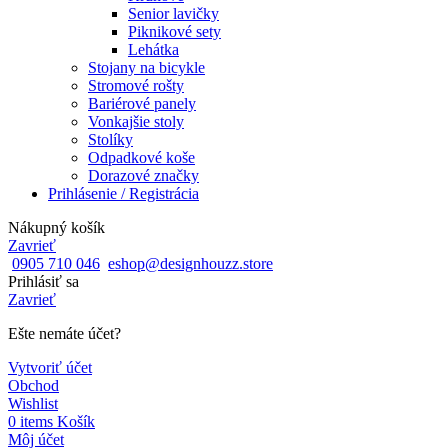
Senior lavičky
Piknikové sety
Lehátka
Stojany na bicykle
Stromové rošty
Bariérové panely
Vonkajšie stoly
Stolíky
Odpadkové koše
Dorazové značky
Prihlásenie / Registrácia
Nákupný košík
Zavrieť
0905 710 046
eshop@designhouzz.store
Prihlásiť sa
Zavrieť
Ešte nemáte účet?
Vytvoriť účet
Obchod
Wishlist
0
items
Košík
Môj účet