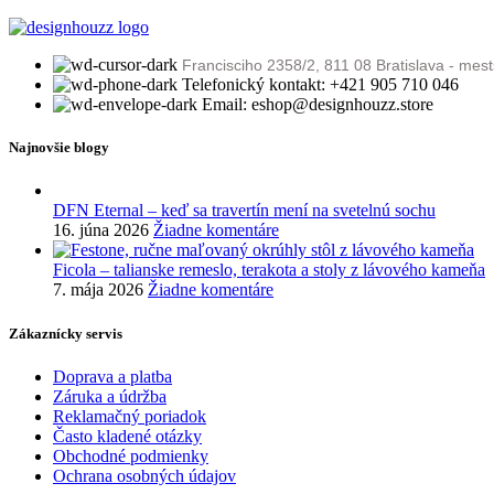
Francisciho 2358/2, 811 08 Bratislava - mes
Telefonický kontakt: +421 905 710 046
Email: eshop@designhouzz.store
Najnovšie blogy
DFN Eternal – keď sa travertín mení na svetelnú sochu
16. júna 2026
Žiadne komentáre
Ficola – talianske remeslo, terakota a stoly z lávového kameňa
7. mája 2026
Žiadne komentáre
Zákaznícky servis
Doprava a platba
Záruka a údržba
Reklamačný poriadok
Často kladené otázky
Obchodné podmienky
Ochrana osobných údajov