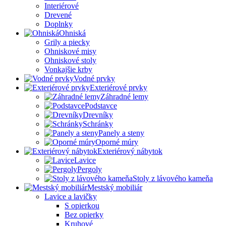
Interiérové
Drevené
Doplnky
Ohniská
Grily a piecky
Ohniskové misy
Ohniskové stoly
Vonkajšie krby
Vodné prvky
Exteriérové prvky
Záhradné lemy
Podstavce
Drevníky
Schránky
Panely a steny
Oporné múry
Exteriérový nábytok
Lavice
Pergoly
Stoly z lávového kameňa
Mestský mobiliár
Lavice a lavičky
S opierkou
Bez opierky
Kruhové