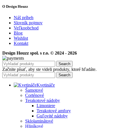
O Design Houzz
Náš príbeh
Slovník pojmov
Veľkoobchod
Blog
Wishlist
Kontakt
Design Houzz spol. s r.o. © 2024 - 2026
Search
Začnite písať, aby ste videli produkty, ktoré hľadáte.
Search
Kvetináče
Šamotové
Corténové
Terakotové nádoby
Limoniere
Terakotové amfory
Guľovité nádoby
Sklolaminátové
Hliníkové