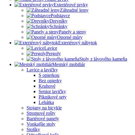
Exteriérové prvky
Záhradné lemy
Podstavce
Drevníky
Schránky
Panely a steny
Oporné múry
Exteriérový nábytok
Lavice
Pergoly
Stoly z lávového kameňa
Mestský mobiliár
Lavice a lavičky
S opierkou
Bez opierky
Kruhové
Senior lavičky
Piknikové sety
Lehátka
Stojany na bicykle
Stromové rošty
Bariérové panely
Vonkajšie stoly
Stolíky
Odpadkové koše