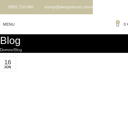
0905 710 046
eshop@designhouzz.store
0
MENU
0
Blog
Domov
Blog
16
JÚN