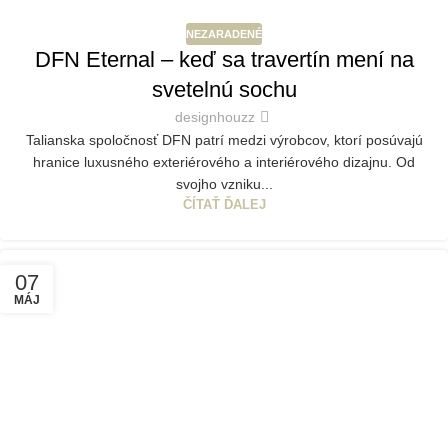
NEZARADENÉ
DFN Eternal – keď sa travertín mení na
svetelnú sochu
designhouzz
Talianska spoločnosť DFN patrí medzi výrobcov, ktorí posúvajú
hranice luxusného exteriérového a interiérového dizajnu. Od
svojho vzniku...
ČÍTAŤ ĎALEJ
07
MÁJ