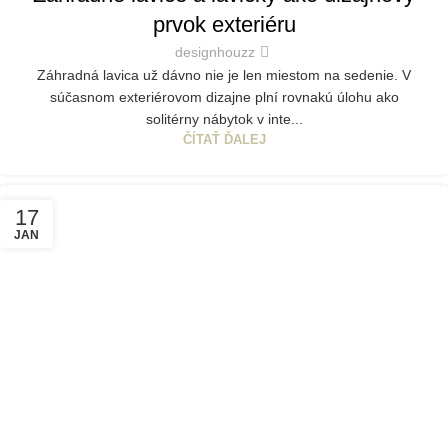
prvok exteriéru
designhouzz
Záhradná lavica už dávno nie je len miestom na sedenie. V
súčasnom exteriérovom dizajne plní rovnakú úlohu ako
solitérny nábytok v inte...
ČÍTAŤ ĎALEJ
17
JAN