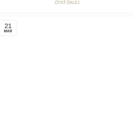
ČÍTAŤ ĎALEJ
21
MAR