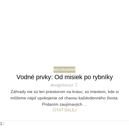
NEZARADENÉ
Vodné prvky: Od misiek po rybníky
designhouzz
Záhrady nie sú len priestorom na krásu; sú miestom, kde si
môžeme nájsť upokojenie od chaosu každodenného života.
Pridaním zaujímavých ...
ČÍTAŤ ĎALEJ
1
2