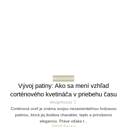
NEZARADENÉ
Vývoj patiny: Ako sa mení vzhľad
corténového kvetináča v priebehu času
designhouzz
Corténová oceľ je známa svojou nezameniteľnou hrdzavou
patinou, ktorá jej dodáva charakter, teplo a prirodzenú
eleganciu. Práve vďaka t...
ČÍTAŤ ĎALEJ