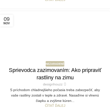
09
NOV
NEZARADENÉ
Sprievodca zazimovaním: Ako pripraviť
rastliny na zimu
designhouzz
S príchodom chladnejšieho počasia treba zabezpečiť, aby
vaše rastliny zostali v teple a zdravé. Nasaďme si vlnenú
čiapku a zvýšme kúren...
ČÍTAŤ ĎALEJ