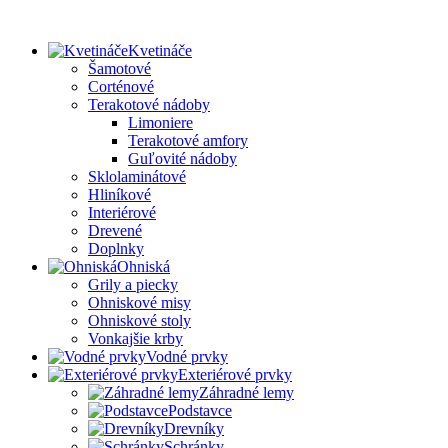
Kvetináče
Šamotové
Corténové
Terakotové nádoby
Limoniere
Terakotové amfory
Guľovité nádoby
Sklolaminátové
Hliníkové
Interiérové
Drevené
Doplnky
Ohniská
Grily a piecky
Ohniskové misy
Ohniskové stoly
Vonkajšie krby
Vodné prvky
Exteriérové prvky
Záhradné lemy
Podstavce
Drevníky
Schránky