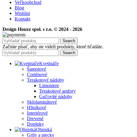
Veľkoobchod
Blog
Wishlist
Kontakt
Design Houzz spol. s r.o. © 2024 - 2026
Search
Začnite písať, aby ste videli produkty, ktoré hľadáte.
Search
Kvetináče
Šamotové
Corténové
Terakotové nádoby
Limoniere
Terakotové amfory
Guľovité nádoby
Sklolaminátové
Hliníkové
Interiérové
Drevené
Doplnky
Ohniská
Grily a piecky