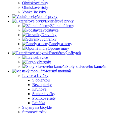
Ohniskové misy
Ohniskové stoly
Vonkajšie krby
Vodné prvky
Exteriérové prvky
Záhradné lemy
Podstavce
Drevníky
Schránky
Panely a steny
Oporné múry
Exteriérový nábytok
Lavice
Pergoly
Stoly z lávového kameňa
Mestský mobiliár
Lavice a lavičky
S opierkou
Bez opierky
Kruhové
Senior lavičky
Piknikové sety
Lehátka
Stojany na bicykle
Stromové rošty