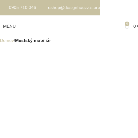
0905 710 046
eshop@designhouzz.store
0
MENU
0
Domov
Mestský mobiliár