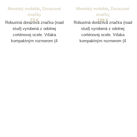
Mestský mobiliár
,
Dorazové
Mestský mobiliár
,
Dorazové
značky
značky
73
€
109
€
Robustná dorazová značka (road
Robustná dorazová značka (road
stud) vyrobená z odolnej
stud) vyrobená z odolnej
corténovej ocele. Vďaka
corténovej ocele. Vďaka
kompaktným rozmerom (4
kompaktným rozmerom (4
veľkosti)je ideálna na vizuálne aj
veľkosti)je ideálna na vizuálne aj
hmatové označenie hraníc a trás
hmatové označenie hraníc a trás
v mestskom prostredí.
v mestskom prostredí.
Vyznačuje sa dlhou životnosťou
Vyznačuje sa dlhou životnosťou
a prirodzeným patinovaním, ktoré
a prirodzeným patinovaním, ktoré
dodáva povrchu atraktívny
dodáva povrchu atraktívny
vzhľad a zároveň zvyšuje jeho
vzhľad a zároveň zvyšuje jeho
odolnosť voči poveternostným
odolnosť voči poveternostným
vplyvom.
vplyvom.