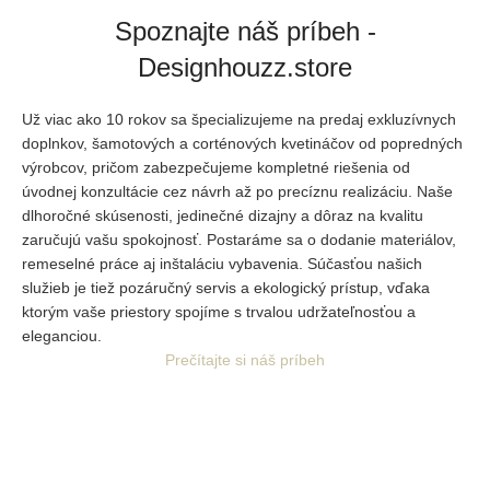
Spoznajte náš príbeh -
Designhouzz.store
Už viac ako 10 rokov sa špecializujeme na predaj exkluzívnych
doplnkov, šamotových a corténových kvetináčov od popredných
výrobcov, pričom zabezpečujeme kompletné riešenia od
úvodnej
konzultácie cez návrh až po precíznu realizáciu. Naše
dlhoročné skúsenosti, jedinečné dizajny a dôraz na kvalitu
zaručujú vašu spokojnosť. Postaráme sa o dodanie materiálov,
remeselné práce aj inštaláciu vybavenia. Súčasťou našich
služieb je tiež pozáručný servis a ekologický prístup, vďaka
ktorým vaše priestory spojíme s trvalou udržateľnosťou a
eleganciou.
Prečítajte si náš príbeh