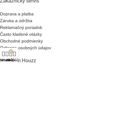
Zákaznícky servis
Doprava a platba
Záruka a údržba
Reklamačný poriadok
Často kladené otázky
Obchodné podmienky
Ochrana osobných údajov
0
O Design Houzz
bchod
Wishlist
Košík
Môj účet
Náš príbeh
Slovník pojmov
Veľkoobchod
Blog
Wishlist
Kontakt
Design Houzz spol. s r.o. © 2024 - 2026