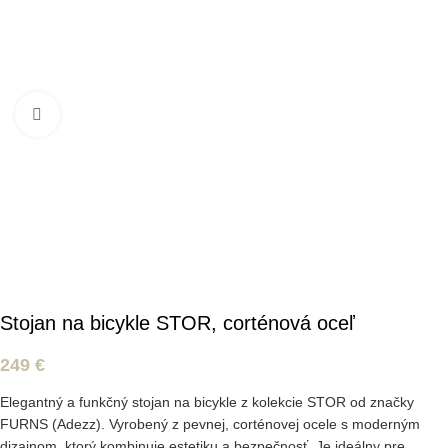
Kliknite pre zväčšenie
Stojan na bicykle STOR, corténová oceľ
249
€
Elegantný a funkčný stojan na bicykle z kolekcie STOR od značky
FURNS (Adezz). Vyrobený z pevnej, corténovej ocele s moderným
dizajnom, ktorý kombinuje estetiku a bezpečnosť. Je ideálny pre