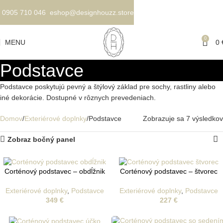
0905 710 046
eshop@designhouzz.store
0
MENU
0
Podstavce
Podstavce poskytujú pevný a štýlový základ pre sochy, rastliny alebo
iné dekorácie. Dostupné v rôznych prevedeniach.
Domov
Exteriérové doplnky
Podstavce
Zobrazuje sa 7 výsledkov
Zobraz bočný panel
Corténový podstavec – obdĺžnik
Corténový podstavec – štvorec
Exteriérové doplnky
,
Podstavce
Exteriérové doplnky
,
Podstavce
349
€
227
€