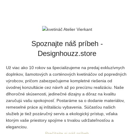
Spoznajte náš príbeh -
Designhouzz.store
Už viac ako 10 rokov sa špecializujeme na predaj exkluzívnych
doplnkov, šamotových a corténových kvetináčov od popredných
výrobcov, pričom zabezpečujeme kompletné riešenia od
úvodnej
konzultácie cez návrh až po precíznu realizáciu. Naše
dlhoročné skúsenosti, jedinečné dizajny a dôraz na kvalitu
zaručujú vašu spokojnosť. Postaráme sa o dodanie materiálov,
remeselné práce aj inštaláciu vybavenia. Súčasťou našich
služieb je tiež pozáručný servis a ekologický prístup, vďaka
ktorým vaše priestory spojíme s trvalou udržateľnosťou a
eleganciou.
Prečítajte si náš príbeh