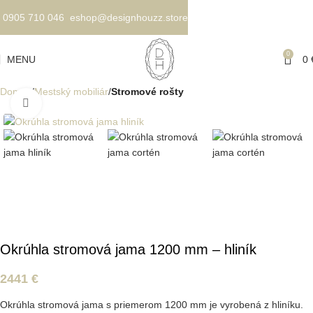
0905 710 046
eshop@designhouzz.store
0
MENU
0
Domov
Mestský mobiliár
Stromové rošty
Kliknite pre zväčšenie
Okrúhla stromová jama 1200 mm – hliník
2441
€
Okrúhla stromová jama s priemerom 1200 mm je vyrobená z hliníku.