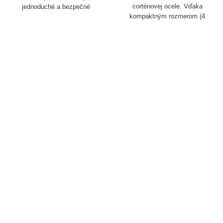
corténovej ocele. Vďaka
jednoduché a bezpečné
kompaktným rozmerom (4
oddelenie pohybu peších a
veľkosti)je ideálna na vizuálne aj
vozidiel. Pevná konštrukcia s
hmatové označenie hraníc a trás
hrúbkou 8 mm a horným okrajom
v mestskom prostredí.
širokým 8 cm.
Vyznačuje sa dlhou životnosťou
a prirodzeným patinovaním, ktoré
dodáva povrchu atraktívny
vzhľad a zároveň zvyšuje jeho
odolnosť voči poveternostným
vplyvom.