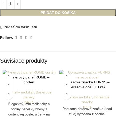
PRIDAŤ DO KOŠÍKA
Pridať do wishlistu
Follow:
Súvisiace produkty
Bariérový panel ROMB –
Dorazová značka FURNS –
cortén
nerezová oceľ (10 ks)
Mestský mobiliár
,
Bariérové
Mestský mobiliár
,
Dorazové
panely
značky
543
€
Elegantný, minimalistický a
109
€
Robustná dorazová značka (road
odolný panel vyrobený z
stud) vyrobená z odolnej
corténovej ocele, určený na