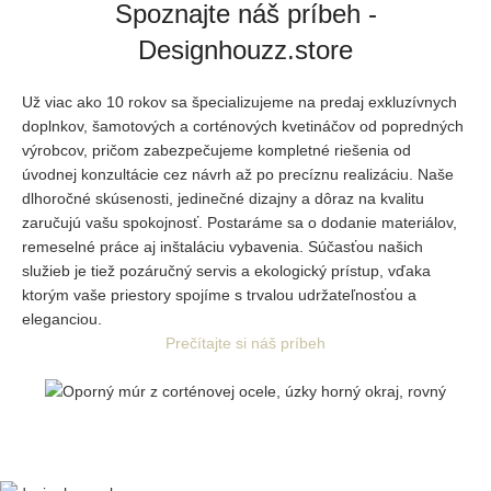
Spoznajte náš príbeh -
Designhouzz.store
Už viac ako 10 rokov sa špecializujeme na predaj exkluzívnych
doplnkov, šamotových a corténových kvetináčov od popredných
výrobcov, pričom zabezpečujeme kompletné riešenia od
úvodnej
konzultácie cez návrh až po precíznu realizáciu. Naše
dlhoročné skúsenosti, jedinečné dizajny a dôraz na kvalitu
zaručujú vašu spokojnosť. Postaráme sa o dodanie materiálov,
remeselné práce aj inštaláciu vybavenia. Súčasťou našich
služieb je tiež pozáručný servis a ekologický prístup, vďaka
ktorým vaše priestory spojíme s trvalou udržateľnosťou a
eleganciou.
Prečítajte si náš príbeh