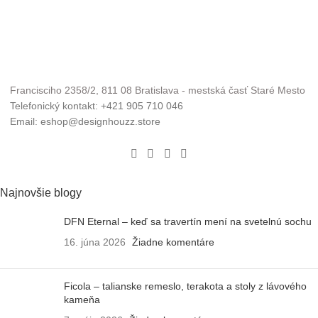
Francisciho 2358/2, 811 08 Bratislava - mestská časť Staré Mesto
Telefonický kontakt: +421 905 710 046
Email: eshop@designhouzz.store
Najnovšie blogy
DFN Eternal – keď sa travertín mení na svetelnú sochu
16. júna 2026
Žiadne komentáre
Ficola – talianske remeslo, terakota a stoly z lávového
kameňa