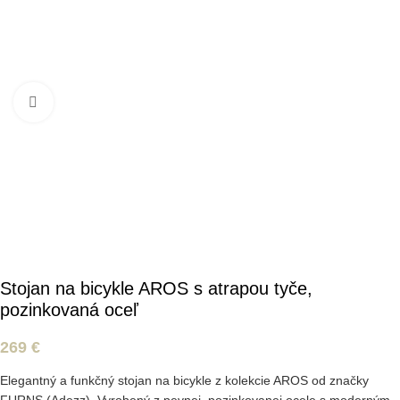
Kliknite pre zväčšenie
Stojan na bicykle AROS s atrapou tyče,
pozinkovaná oceľ
269
€
Elegantný a funkčný stojan na bicykle z kolekcie AROS od značky