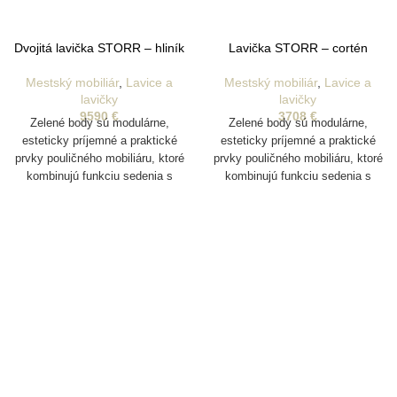
Dvojitá lavička STORR – hliník
Lavička STORR – cortén
Mestský mobiliár
,
Lavice a
Mestský mobiliár
,
Lavice a
lavičky
lavičky
9590
€
3708
€
Zelené body sú modulárne,
Zelené body sú modulárne,
esteticky príjemné a praktické
esteticky príjemné a praktické
prvky pouličného mobiliáru, ktoré
prvky pouličného mobiliáru, ktoré
kombinujú funkciu sedenia s
kombinujú funkciu sedenia s
možnosťou integrovanej zelene.
možnosťou integrovanej zelene.
Sú robustné, prispôsobiteľné a
Sú robustné, prispôsobiteľné a
určené na vytváranie
určené na vytváranie
atraktívnych a flexibilných
atraktívnych a flexibilných
urbanistických priestorov.
urbanistických priestorov.