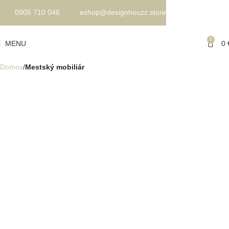
0905 710 046
eshop@designhouzz.store
0
MENU
0
Domov
Mestský mobiliár