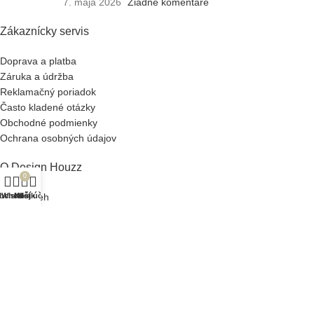
7. mája 2026
Žiadne komentáre
Zákaznícky servis
Doprava a platba
Záruka a údržba
Reklamačný poriadok
Často kladené otázky
Obchodné podmienky
Ochrana osobných údajov
O Design Houzz
0
bchod
Wishlist
Košík
Môj účet
Náš príbeh
Slovník pojmov
Veľkoobchod
Blog
Wishlist
Kontakt
Design Houzz spol. s r.o. © 2024 - 2026