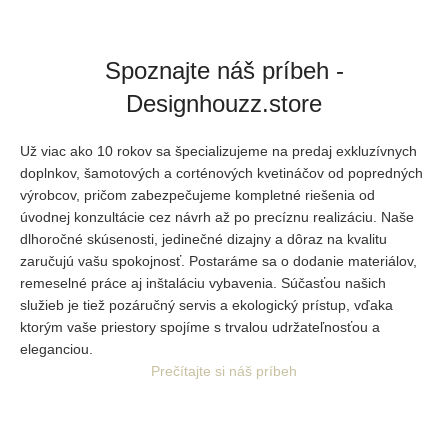
Spoznajte náš príbeh -
Designhouzz.store
Už viac ako 10 rokov sa špecializujeme na predaj exkluzívnych
doplnkov, šamotových a corténových kvetináčov od popredných
výrobcov, pričom zabezpečujeme kompletné riešenia od
úvodnej
konzultácie cez návrh až po precíznu realizáciu. Naše
dlhoročné skúsenosti, jedinečné dizajny a dôraz na kvalitu
zaručujú vašu spokojnosť. Postaráme sa o dodanie materiálov,
remeselné práce aj inštaláciu vybavenia. Súčasťou našich
služieb je tiež pozáručný servis a ekologický prístup, vďaka
ktorým vaše priestory spojíme s trvalou udržateľnosťou a
eleganciou.
Prečítajte si náš príbeh