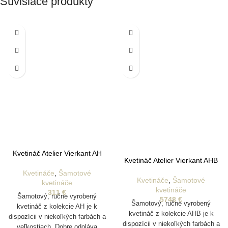
Súvisiace produkty
Kvetináč Atelier Vierkant AH
Kvetináč Atelier Vierkant AHB
Kvetináče
,
Šamotové
Kvetináče
,
Šamotové
kvetináče
kvetináče
311
€
Šamotový, ručne vyrobený
5748
€
Šamotový, ručne vyrobený
kvetináč z kolekcie AH je k
kvetináč z kolekcie AHB je k
dispozícii v niekoľkých farbách a
dispozícii v niekoľkých farbách a
veľkostiach. Dobre odoláva