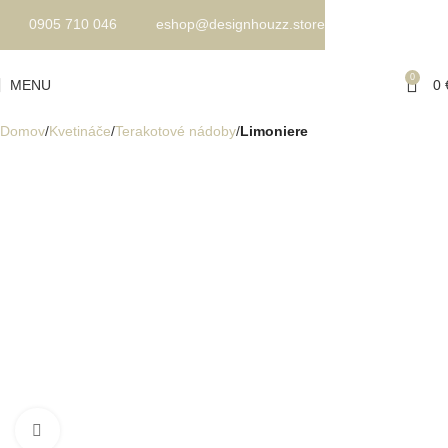
0905 710 046
eshop@designhouzz.store
0
MENU
0
Domov
Kvetináče
Terakotové nádoby
Limoniere
Kliknite pre zväčšenie