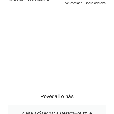
veľkostiach. Dobre odoláva
poveternostným vplyvom a je
poveternostným vplyvom a je
vhodný aj na vonkajšie
vhodný aj na vonkajšie
pestovanie rastlín. Disponuje
pestovanie rastlín. Disponuje
drenážnym otvorom na odtok
drenážnym otvorom na odtok
vody.
vody.
Povedali o nás
Naša skúsenosť s DesignHouzz je