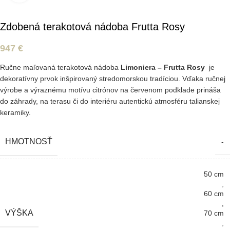
Zdobená terakotová nádoba Frutta Rosy
947
€
Ručne maľovaná terakotová nádoba
Limoniera – Frutta Rosy
je
dekoratívny prvok inšpirovaný stredomorskou tradíciou. Vďaka ručnej
výrobe a výraznému motívu citrónov na červenom podklade prináša
do záhrady, na terasu či do interiéru autentickú atmosféru talianskej
keramiky.
HMOTNOSŤ
-
50 cm
,
60 cm
,
VÝŠKA
70 cm
,