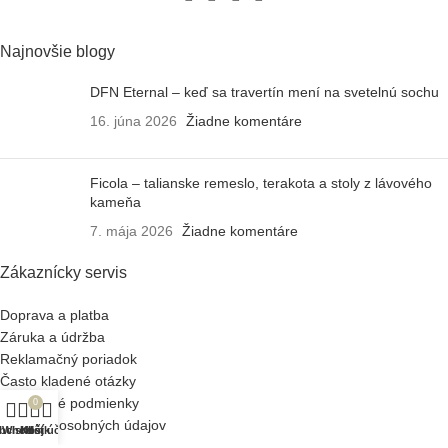
Najnovšie blogy
DFN Eternal – keď sa travertín mení na svetelnú sochu
16. júna 2026
Žiadne komentáre
Ficola – talianske remeslo, terakota a stoly z lávového
kameňa
7. mája 2026
Žiadne komentáre
Zákaznícky servis
Doprava a platba
Záruka a údržba
Reklamačný poriadok
Často kladené otázky
Obchodné podmienky
0
Ochrana osobných údajov
bchod
Wishlist
Košík
Môj účet