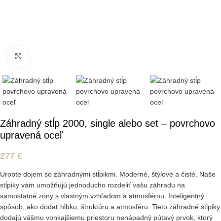
Kliknite pre zväčšenie
Záhradný stĺp 2000, single alebo set – povrchovo
upravená oceľ
277
€
Urobte dojem so záhradnými stĺpikmi. Moderné, štýlové a čisté. Naše
stĺpiky vám umožňujú jednoducho rozdeliť vašu záhradu na
samostatné zóny s vlastným vzhľadom a atmosférou. Inteligentný
spôsob, ako dodať hĺbku, štruktúru a atmosféru. Tieto záhradné stĺpiky
dodajú vášmu vonkajšiemu priestoru nenápadný pútavý prvok, ktorý