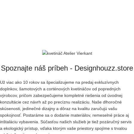
Spoznajte náš príbeh - Designhouzz.store
Už viac ako 10 rokov sa špecializujeme na predaj exkluzívnych
doplnkov, šamotových a corténových kvetináčov od popredných
výrobcov, pričom zabezpečujeme kompletné riešenia od úvodnej
konzultácie cez návrh až po precíznu realizáciu. Naše dlhoročné
skúsenosti, jedinečné dizajny a dôraz na kvalitu zaručujú vašu
spokojnosť. Postaráme sa o dodanie materiálov, remeselné práce aj
inštaláciu vybavenia. Súčasťou našich služieb je tiež pozáručný servis
a ekologický prístup, vďaka ktorým vaše priestory spojíme s trvalou