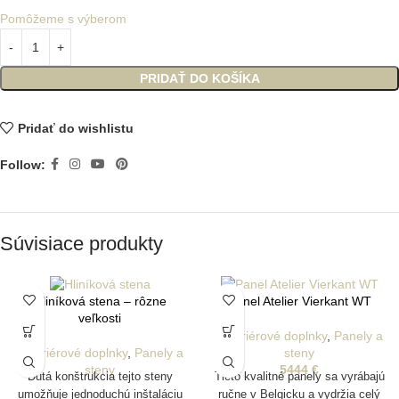
Pomôžeme s výberom
PRIDAŤ DO KOŠÍKA
Pridať do wishlistu
Follow:
Súvisiace produkty
Hliníková stena – rôzne
Panel Atelier Vierkant WT
veľkosti
Exteriérové doplnky
,
Panely a
Exteriérové doplnky
,
Panely a
steny
steny
5444
€
Dutá konštrukcia tejto steny
Tieto kvalitné panely sa vyrábajú
umožňuje jednoduchú inštaláciu
ručne v Belgicku a vydržia celý