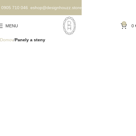
0905 710 046
eshop@designhouzz.store
0
MENU
0
Domov
Panely a steny