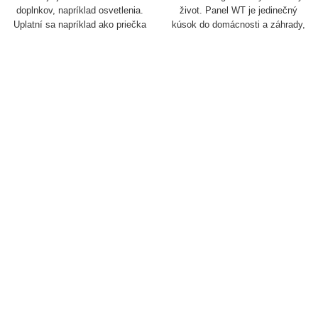
doplnkov, napríklad osvetlenia.
život. Panel WT je jedinečný
Uplatní sa napríklad ako priečka
kúsok do domácnosti a záhrady,
na oddelenie vysadených a
ktorý je vyrobený z jedinečnej
spevnených plôch.
hliny z rôznych oblastí Nemecka.
Vyrábajú sa pomocou foriem a
sú pomaly ručne vyrezávané
tímom približne 20 majstrov
remeselníkov, čo účinne dodáva
každému produktu jeho jedinečnú
estetiku.