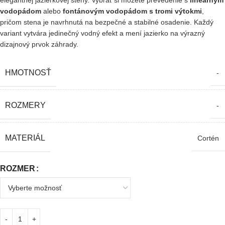
elegantnej jazierkovej steny. Vybrať si môžete prevedenie s
lineárnym
vodopádom
alebo
fontánovým vodopádom s tromi výtokmi
,
pričom stena je navrhnutá na bezpečné a stabilné osadenie. Každý
variant vytvára jedinečný vodný efekt a mení jazierko na výrazný
dizajnový prvok záhrady.
HMOTNOSŤ
-
ROZMERY
-
MATERIÁL
Cortén
ROZMER