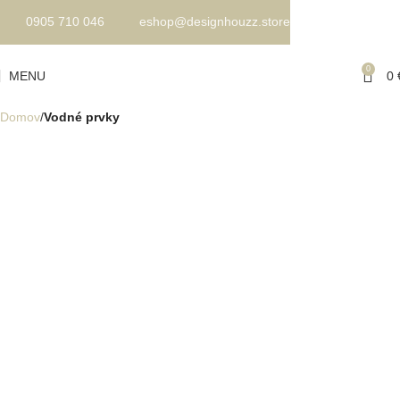
0905 710 046
eshop@designhouzz.store
0
MENU
0
Domov
Vodné prvky