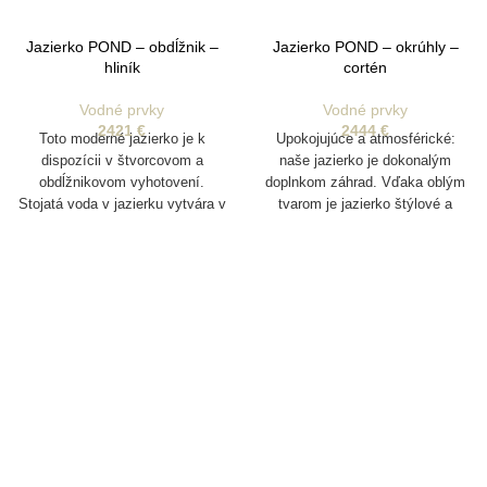
Jazierko POND – obdĺžnik –
Jazierko POND – okrúhly –
hliník
cortén
Vodné prvky
Vodné prvky
2421
€
2444
€
Toto moderné jazierko je k
Upokojujúce a atmosférické:
dispozícii v štvorcovom a
naše jazierko je dokonalým
obdĺžnikovom vyhotovení.
doplnkom záhrad. Vďaka oblým
Stojatá voda v jazierku vytvára v
tvarom je jazierko štýlové a
záhrade pokojnú atmosféru.
dobre sa hodí medzi zeleň. Pre
väčšiu dynamiku ho môžete
doplniť o rastliny alebo ryby.
Takto bude v záhrade vždy živo.
Užívajte si teraz pobyt na
čerstvom vzduchu ešte viac!