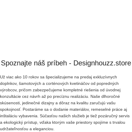
Spoznajte náš príbeh - Designhouzz.store
Už viac ako 10 rokov sa špecializujeme na predaj exkluzívnych
doplnkov, šamotových a corténových kvetináčov od popredných
výrobcov, pričom zabezpečujeme kompletné riešenia od úvodnej
konzultácie cez návrh až po precíznu realizáciu. Naše dlhoročné
skúsenosti, jedinečné dizajny a dôraz na kvalitu zaručujú vašu
spokojnosť. Postaráme sa o dodanie materiálov, remeselné práce aj
inštaláciu vybavenia. Súčasťou našich služieb je tiež pozáručný servis
a ekologický prístup, vďaka ktorým vaše priestory spojíme s trvalou
udržateľnosťou a eleganciou.