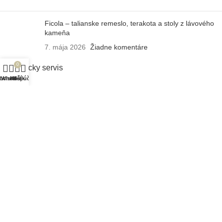
Ficola – talianske remeslo, terakota a stoly z lávového
kameňa
7. mája 2026
Žiadne komentáre
0
Zákaznícky servis
bchod
Wishlist
Košík
Môj účet
Doprava a platba
Záruka a údržba
Reklamačný poriadok
Často kladené otázky
Obchodné podmienky
Ochrana osobných údajov
O Design Houzz
Náš príbeh
Slovník pojmov
Veľkoobchod
Blog