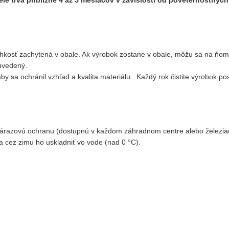
á vlhkosť zachytená v obale. Ak výrobok zostane v obale, môžu sa na ňo
 uvedený.
y sa ochránil vzhľad a kvalita materiálu. Každý rok čistite výrobok p
nárazovú ochranu (dostupnú v každom záhradnom centre alebo železiar
a cez zimu ho uskladniť vo vode (nad 0 °C).