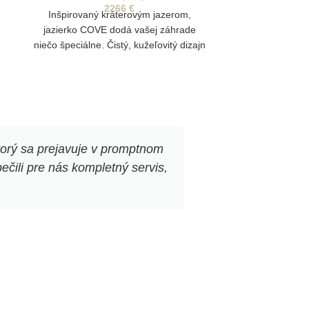
2266
€
Inšpirovaný kráterovým jazerom,
jazierko COVE dodá vašej záhrade
niečo špeciálne. Čistý, kužeľovitý dizajn
okamžite upúta pozornosť. Tečúca voda
prináša pokoj aj život. A keď padne noc?
LED svetlá vytvárajú teplú a príjemnú
žiaru.
torý sa prejavuje v promptnom
„Corténové kve
čili pre nás kompletný servis,
a veľmi ma p
pôsobia elegan