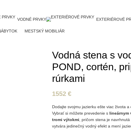
VODNÉ PRVKY
EXTERIÉROVÉ P
NÁBYTOK
MESTSKÝ MOBILIÁR
Vodná stena s vo
POND, cortén, pr
rúrkami
1552
€
Dodajte svojmu jazierku ešte viac života 
Vybrať si môžete prevedenie s
lineárnym
tromi výtokmi
, pričom stena je navrhnutá
vytvára jedinečný vodný efekt a mení jazi