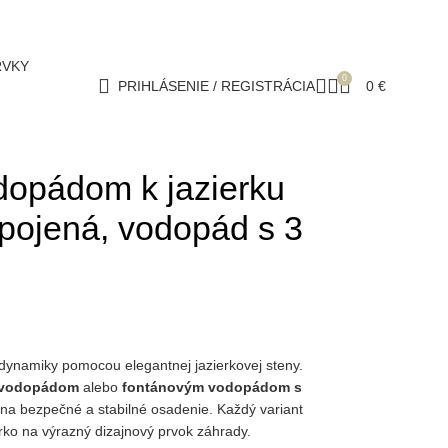
RVKY
0
PRIHLÁSENIE / REGISTRÁCIA
0
€
dopádom k jazierku
ipojená, vodopád s 3
a dynamiky pomocou elegantnej jazierkovej steny.
 vodopádom
alebo
fontánovým vodopádom s
 na bezpečné a stabilné osadenie. Každý variant
erko na výrazný dizajnový prvok záhrady.