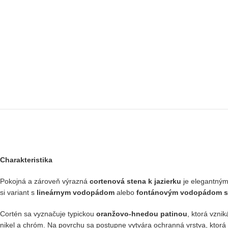
Charakteristika
Pokojná a zároveň výrazná
cortenová stena k jazierku
je elegantným 
si variant s
lineárnym vodopádom
alebo
fontánovým vodopádom s 
Cortén sa vyznačuje typickou
oranžovo-hnedou patinou
, ktorá vzni
nikel a chróm. Na povrchu sa postupne vytvára ochranná vrstva, ktor