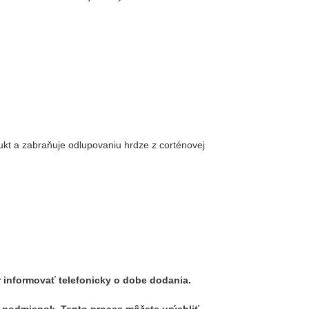
dukt a zabraňuje odlupovaniu hrdze z corténovej
 informovať telefonicky o dobe dodania.
h podmienok. Tento proces môžete urýchliť