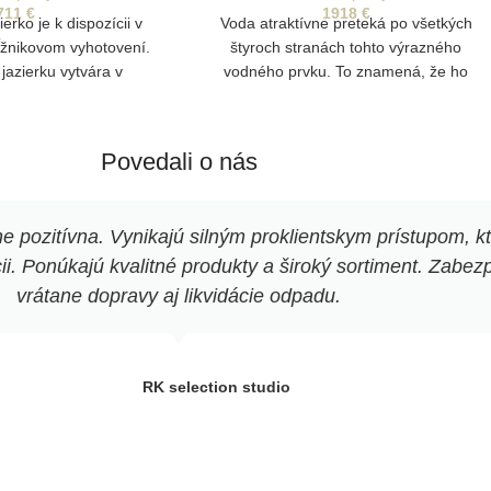
711
€
1918
€
erko je k dispozícii v
Voda atraktívne preteká po všetkých
žnikovom vyhotovení.
štyroch stranách tohto výrazného
 jazierku vytvára v
vodného prvku. To znamená, že ho
ojnú atmosféru.
možno umiestniť kdekoľvek v záhrade.
Voda jemne steká cez okraje do zbernej
nádrže a vytvára efekt upokojujúceho
Povedali o nás
vodopádu.
pozitívna. Vynikajú silným proklientskym prístupom, k
. Ponúkajú kvalitné produkty a široký sortiment. Zabezpe
vrátane dopravy aj likvidácie odpadu.
RK selection studio