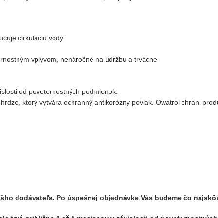
učuje cirkuláciu vody
eternostným vplyvom, nenáročné na údržbu a trvácne
vislosti od poveternostných podmienok.
r hrdze, ktorý vytvára ochranný antikorózny povlak. Owatrol chráni pro
nášho dodávateľa. Po úspešnej objednávke Vás budeme čo najskôr
le trvá približne 4 až 5 mesiacov v závislosti od poveternostnýc