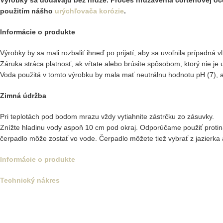
použitím nášho
urýchľovača korózie
.
Informácie o produkte
Výrobky by sa mali rozbaliť ihneď po prijatí, aby sa uvoľnila prípadn
Záruka stráca platnosť, ak vŕtate alebo brúsite spôsobom, ktorý nie je
Voda použitá v tomto výrobku by mala mať neutrálnu hodnotu pH (7), ab
Zimná údržba
Pri teplotách pod bodom mrazu vždy vytiahnite zástrčku zo zásuvky.
Znížte hladinu vody aspoň 10 cm pod okraj. Odporúčame použiť proti
čerpadlo môže zostať vo vode. Čerpadlo môžete tiež vybrať z jazierka 
Informácie o produkte
Technický nákres