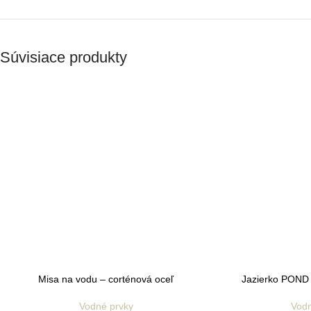
Súvisiace produkty
Misa na vodu – corténová oceľ
Jazierko POND 
Vodné prvky
Vodn