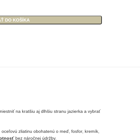
AŤ DO KOŠÍKA
tniť na kratšiu aj dlhšiu stranu jazierka a vybrať
oceľovú zliatinu obohatenú o meď, fosfor, kremík,
votnosť
bez náročnej údržby.