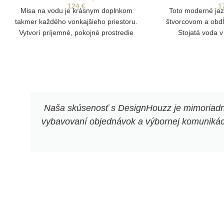
124
€
1
Misa na vodu je krásnym doplnkom
Toto moderné jazi
takmer každého vonkajšieho priestoru.
štvorcovom a obdĺ
Vytvorí príjemné, pokojné prostredie
Stojatá voda v
záhrade pok
Naša skúsenosť s DesignHouzz je mimoriadne 
vybavovaní objednávok a výbornej komunikácii