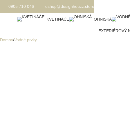
0905 710 046
eshop@designhouzz.store
KVETINÁČE
OHNISKÁ
EXTERIÉROVÝ 
Domov
Vodné prvky