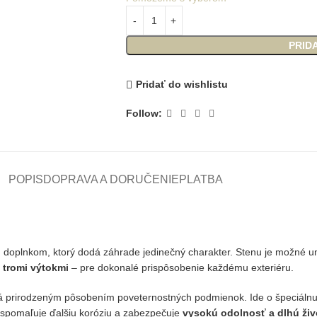
PRID
Pridať do wishlistu
Follow:
POPIS
DOPRAVA A DORUČENIE
PLATBA
doplnkom, ktorý dodá záhrade jedinečný charakter. Stenu je možné umies
tromi výtokmi
– pre dokonalé prispôsobenie každému exteriéru.
ká prirodzeným pôsobením poveternostných podmienok. Ide o špeciálnu 
á spomaľuje ďalšiu koróziu a zabezpečuje
vysokú odolnosť a dlhú ži