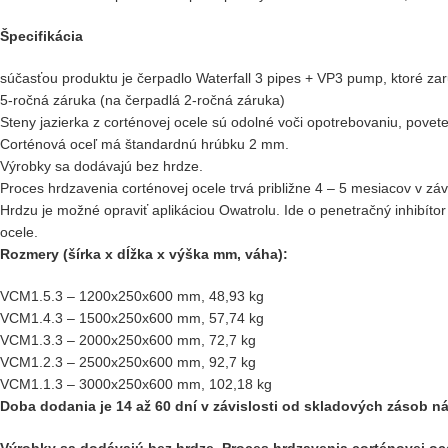
Špecifikácia
súčasťou produktu je čerpadlo Waterfall 3 pipes + VP3 pump, ktoré zar
5-ročná záruka (na čerpadlá 2-ročná záruka)
Steny jazierka z corténovej ocele sú odolné voči opotrebovaniu, pov
Corténová oceľ má štandardnú hrúbku 2 mm.
Výrobky sa dodávajú bez hrdze.
Proces hrdzavenia corténovej ocele trvá približne 4 – 5 mesiacov v zá
Hrdzu je možné opraviť aplikáciou Owatrolu. Ide o penetračný inhibíto
ocele.
Rozmery (šírka x dĺžka x výška mm, váha):
VCM1.5.3 – 1200x250x600 mm, 48,93 kg
VCM1.4.3 – 1500x250x600 mm, 57,74 kg
VCM1.3.3 – 2000x250x600 mm, 72,7 kg
VCM1.2.3 – 2500x250x600 mm, 92,7 kg
VCM1.1.3 – 3000x250x600 mm, 102,18 kg
Doba dodania je 14 až 60 dní v závislosti od skladových zásob 
Výrobky sa dodávajú bez hrdze. Proces hrdzavenia corténovej oce