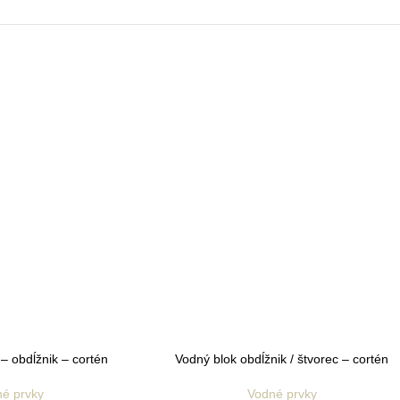
– obdĺžnik – cortén
Vodný blok obdĺžnik / štvorec – cortén
é prvky
Vodné prvky