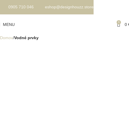
0905 710 046
eshop@designhouzz.store
0
MENU
0
Domov
Vodné prvky