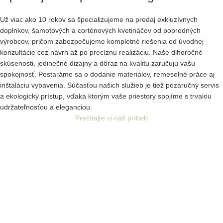
Už viac ako 10 rokov sa špecializujeme na predaj exkluzívnych
doplnkov, šamotových a corténových kvetináčov od popredných
výrobcov, pričom zabezpečujeme kompletné riešenia od úvodnej
konzultácie cez návrh až po precíznu realizáciu. Naše dlhoročné
skúsenosti, jedinečné dizajny a dôraz na kvalitu zaručujú vašu
spokojnosť. Postaráme sa o dodanie materiálov, remeselné práce aj
inštaláciu vybavenia. Súčasťou našich služieb je tiež pozáručný servis
a ekologický prístup, vďaka ktorým vaše priestory spojíme s trvalou
udržateľnosťou a eleganciou.
Prečítajte si náš príbeh