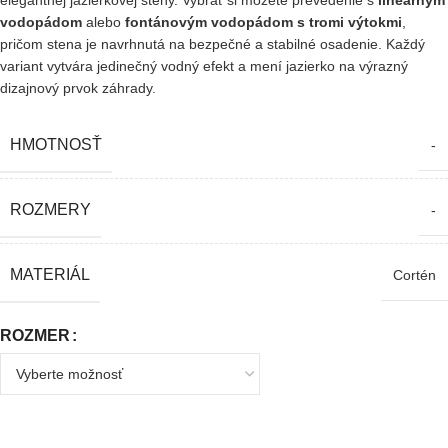
elegantnej jazierkovej steny. Vybrať si môžete prevedenie s
lineárnym
vodopádom
alebo
fontánovým vodopádom s tromi výtokmi
,
pričom stena je navrhnutá na bezpečné a stabilné osadenie. Každý
variant vytvára jedinečný vodný efekt a mení jazierko na výrazný
dizajnový prvok záhrady.
HMOTNOSŤ
-
ROZMERY
-
MATERIÁL
Cortén
ROZMER