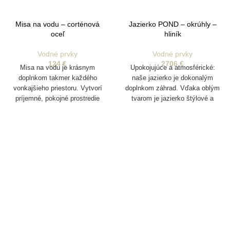
Misa na vodu – corténová
Jazierko POND – okrúhly –
oceľ
hliník
Vodné prvky
Vodné prvky
124
€
2706
€
Misa na vodu je krásnym
Upokojujúce a atmosférické:
doplnkom takmer každého
naše jazierko je dokonalým
vonkajšieho priestoru. Vytvorí
doplnkom záhrad. Vďaka oblým
príjemné, pokojné prostredie
tvarom je jazierko štýlové a
dobre sa hodí medzi zeleň. Pre
väčšiu dynamiku ho môžete
doplniť o rastliny alebo ryby.
Takto bude v záhrade vždy živo.
Užívajte si teraz pobyt na
čerstvom vzduchu ešte viac!