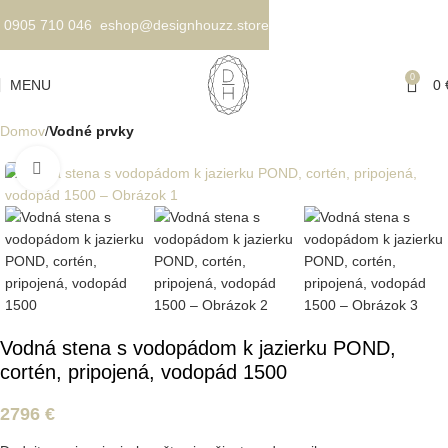
0905 710 046
eshop@designhouzz.store
0
MENU
0
Domov
Vodné prvky
Kliknite pre zväčšenie
Vodná stena s vodopádom k jazierku POND,
cortén, pripojená, vodopád 1500
2796
€