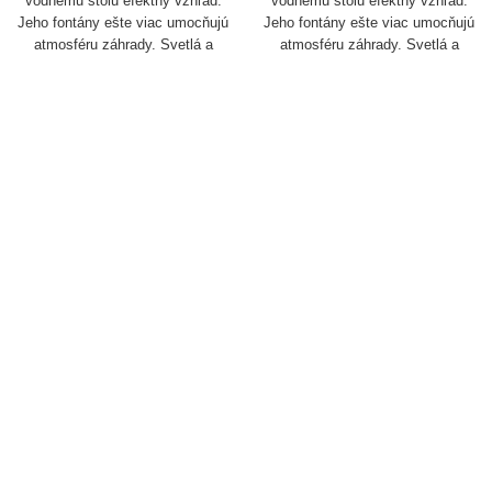
vodnému stolu efektný vzhľad.
vodnému stolu efektný vzhľad.
Jeho fontány ešte viac umocňujú
Jeho fontány ešte viac umocňujú
atmosféru záhrady. Svetlá a
atmosféru záhrady. Svetlá a
fontány sa dajú ovládať
fontány sa dajú ovládať
samostatne.
samostatne.