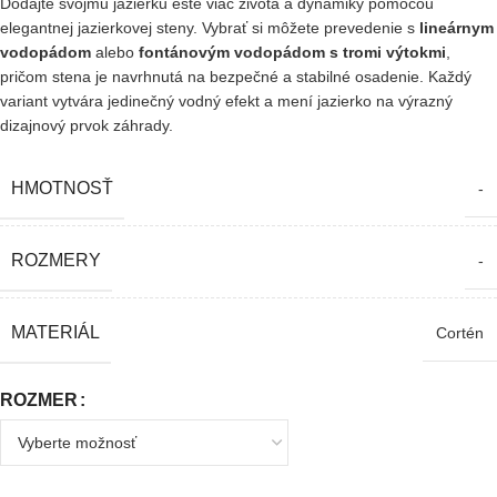
Dodajte svojmu jazierku ešte viac života a dynamiky pomocou
elegantnej jazierkovej steny. Vybrať si môžete prevedenie s
lineárnym
vodopádom
alebo
fontánovým vodopádom s tromi výtokmi
,
pričom stena je navrhnutá na bezpečné a stabilné osadenie. Každý
variant vytvára jedinečný vodný efekt a mení jazierko na výrazný
dizajnový prvok záhrady.
HMOTNOSŤ
-
ROZMERY
-
MATERIÁL
Cortén
ROZMER