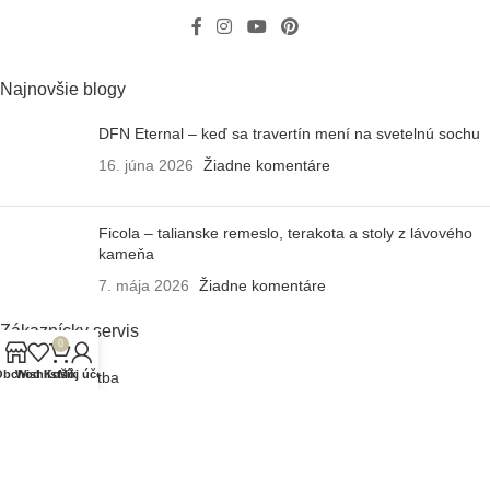
Najnovšie blogy
DFN Eternal – keď sa travertín mení na svetelnú sochu
16. júna 2026
Žiadne komentáre
Ficola – talianske remeslo, terakota a stoly z lávového
kameňa
7. mája 2026
Žiadne komentáre
Zákaznícky servis
0
Obchod
Wishlist
Košík
Môj účet
Doprava a platba
Záruka a údržba
Reklamačný poriadok
Často kladené otázky
Obchodné podmienky