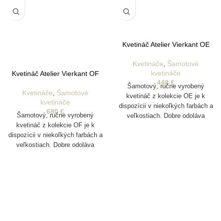
Kvetináč Atelier Vierkant OE
Kvetináče
,
Šamotové
kvetináče
Kvetináč Atelier Vierkant OF
448
€
Šamotový, ručne vyrobený
Kvetináče
,
Šamotové
kvetináč z kolekcie OE je k
kvetináče
dispozícii v niekoľkých farbách a
680
€
Šamotový, ručne vyrobený
veľkostiach. Dobre odoláva
kvetináč z kolekcie OF je k
poveternostným vplyvom a je
dispozícii v niekoľkých farbách a
vhodný aj na vonkajšie
veľkostiach. Dobre odoláva
pestovanie rastlín. Disponuje
poveternostným vplyvom a je
drenážnym otvorom na odtok
vhodný aj na vonkajšie
vody
pestovanie rastlín. Disponuje
drenážnym otvorom na odtok
vody.