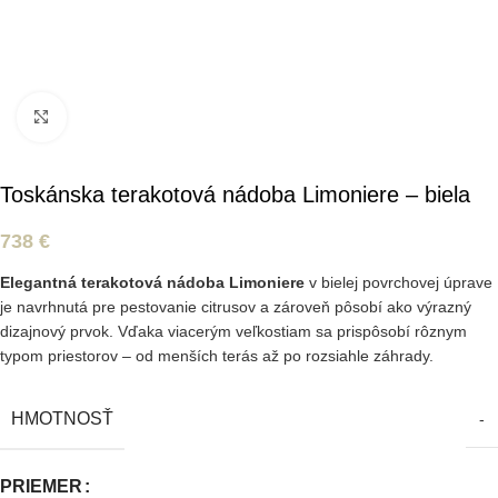
Kliknite pre zväčšenie
Toskánska terakotová nádoba Limoniere – biela
738
€
Elegantná terakotová nádoba Limoniere
v bielej povrchovej úprave
je navrhnutá pre pestovanie citrusov a zároveň pôsobí ako výrazný
dizajnový prvok. Vďaka viacerým veľkostiam sa prispôsobí rôznym
typom priestorov – od menších terás až po rozsiahle záhrady.
HMOTNOSŤ
-
PRIEMER