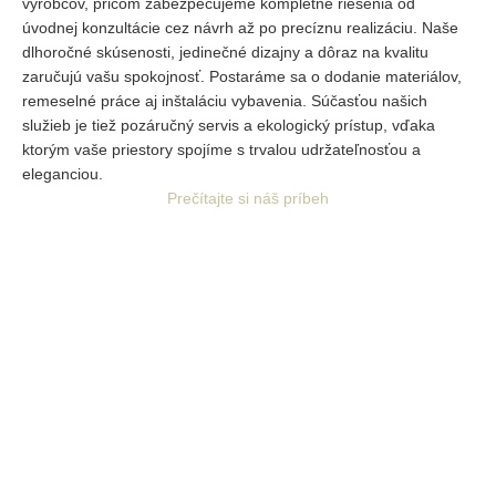
výrobcov, pričom zabezpečujeme kompletné riešenia od
úvodnej
konzultácie cez návrh až po precíznu realizáciu. Naše
dlhoročné skúsenosti, jedinečné dizajny a dôraz na kvalitu
zaručujú vašu spokojnosť. Postaráme sa o dodanie materiálov,
remeselné práce aj inštaláciu vybavenia. Súčasťou našich
služieb je tiež pozáručný servis a ekologický prístup, vďaka
ktorým vaše priestory spojíme s trvalou udržateľnosťou a
eleganciou.
Prečítajte si náš príbeh