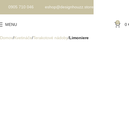
0905 710 046
eshop@designhouzz.store
0
MENU
0
Domov
Kvetináče
Terakotové nádoby
Limoniere