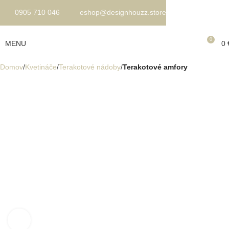
0905 710 046
eshop@designhouzz.store
0
MENU
0
Domov
Kvetináče
Terakotové nádoby
Terakotové amfory
Kliknite pre zväčšenie