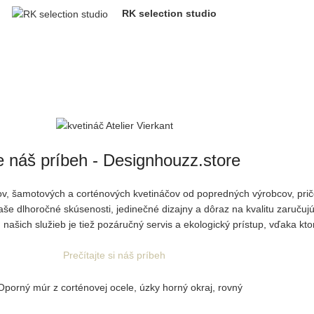
RK selection studio
e náš príbeh - Designhouzz.store
nkov, šamotových a corténových kvetináčov od popredných výrobcov, p
Naše dlhoročné skúsenosti, jedinečné dizajny a dôraz na kvalitu zaruču
našich služieb je tiež pozáručný servis a ekologický prístup, vďaka kto
Prečítajte si náš príbeh