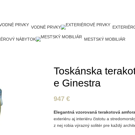
VODNÉ PRVKY
EXTERIÉR
IÉROVÝ NÁBYTOK
MESTSKÝ MOBILIÁR
Toskánska terako
e Ginestra
947
€
Elegantná vzorovaná terakotová amfor
exteriéru aj interiéru čistotu a stredomors
z nej robia výrazný solitér pre každý archit