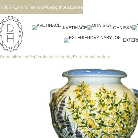
0905 710 046
eshop@designhouzz.store
KVETINÁČE
OHNISKÁ
EXTER
Domov
Kvetináče
Terakotové nádoby
Terakotové amfory