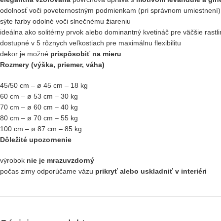
odolnosť voči poveternostným podmienkam (pri správnom umiestnení)
sýte farby odolné voči slnečnému žiareniu
ideálna ako solitérny prvok alebo dominantný kvetináč pre väčšie rastli
dostupné v 5 rôznych veľkostiach pre maximálnu flexibilitu
dekor je možné
prispôsobiť na mieru
Rozmery (výška, priemer, váha)
45/50 cm – ø 45 cm – 18 kg
60 cm – ø 53 cm – 30 kg
70 cm – ø 60 cm – 40 kg
80 cm – ø 70 cm – 55 kg
100 cm – ø 87 cm – 85 kg
Dôležité upozornenie
výrobok
nie je mrazuvzdorný
počas zimy odporúčame vázu
prikryť alebo uskladniť v interiéri