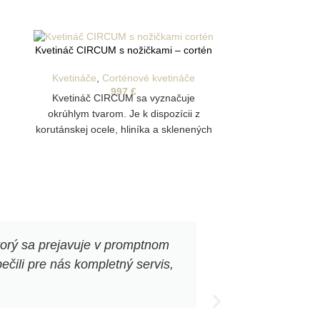
Kvetináč CIRCUM s nožičkami – cortén
Kvetináče
,
Corténové kvetináče
997
€
Kvetináč CIRCUM sa vyznačuje
okrúhlym tvarom. Je k dispozícii z
korutánskej ocele, hliníka a sklenených
vlákien. Tento valcovitý kvetináč ešte
viac oživí záhradu!
torý sa prejavuje v promptnom
„Corténové kv
čili pre nás kompletný servis,
veľmi ma pote
elegantne 