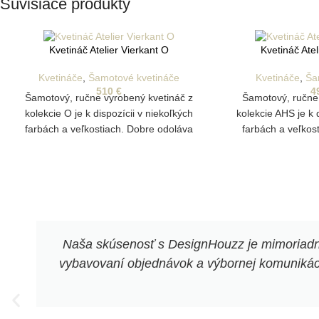
Súvisiace produkty
Kvetináč Atelier Vierkant O
Kvetináč Ate
Kvetináče
,
Šamotové kvetináče
Kvetináče
,
Ša
510
€
4
Šamotový, ručne vyrobený kvetináč z
Šamotový, ručne
kolekcie O je k dispozícii v niekoľkých
kolekcie AHS je k 
farbách a veľkostiach. Dobre odoláva
farbách a veľkos
poveternostným vplyvom a je vhodný aj
poveternostným v
na vonkajšie pestovanie rastlín.
na vonkajšie p
Disponuje drenážnym otvorom na odtok
Disponuje drenáž
vody
Naša skúsenosť s DesignHouzz je mimoriadne 
vybavovaní objednávok a výbornej komunikácii