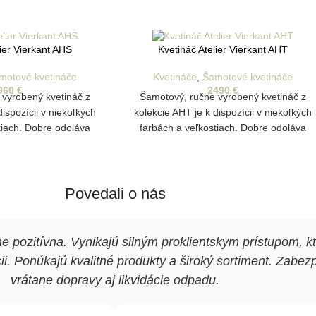
lier Vierkant AHS
Kvetináč Atelier Vierkant AHT
motové kvetináče
Kvetináče
,
Šamotové kvetináče
960
€
2490
€
 vyrobený kvetináč z
Šamotový, ručne vyrobený kvetináč z
dispozícii v niekoľkých
kolekcie AHT je k dispozícii v niekoľkých
tiach. Dobre odoláva
farbách a veľkostiach. Dobre odoláva
plyvom a je vhodný aj
poveternostným vplyvom a je vhodný aj
estovanie rastlín.
na vonkajšie pestovanie rastlín.
nym otvorom na odtok
Disponuje drenážnym otvorom na odtok
vody.
vody.
Povedali o nás
pozitívna. Vynikajú silným proklientskym prístupom, k
. Ponúkajú kvalitné produkty a široký sortiment. Zabezpe
vrátane dopravy aj likvidácie odpadu.