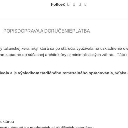
Follow:
POPIS
DOPRAVA A DORUČENIE
PLATBA
rmy talianskej keramiky, ktorá sa po stáročia využívala na uskladnenie
zene zapadne do súčasnej architektúry aj minimalistických záhrad. Táto
icola a
je
výsledkom tradičného remeselného spracovania
, vďaka
ruktúrou
estry
vhodná do moderných aj tradičných exteriérov