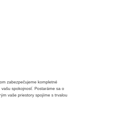
ričom zabezpečujeme kompletné
jú vašu spokojnosť. Postaráme sa o
rým vaše priestory spojíme s trvalou