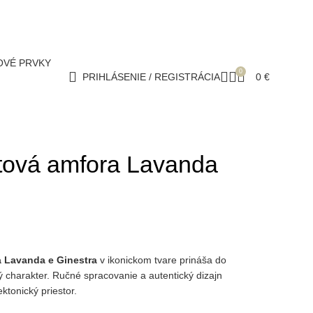
OVÉ PRVKY
0
PRIHLÁSENIE / REGISTRÁCIA
0
€
tová amfora Lavanda
a Lavanda e Ginestra
v ikonickom tvare prináša do
ký charakter. Ručné spracovanie a autentický dizajn
ektonický priestor.