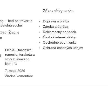
Zákaznícky servis
al – keď sa travertín
Doprava a platba
svetelnú sochu
Záruka a údržba
Reklamačný poriadok
 2026
Žiadne
Často kladené otázky
re
Obchodné podmienky
Ochrana osobných údajov
Ficola – talianske
remeslo, terakota a
stoly z lávového
kameňa
7. mája 2026
Žiadne komentáre