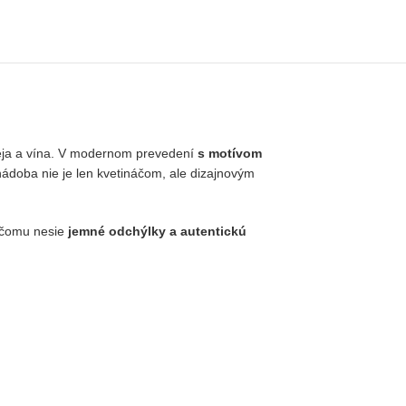
 oleja a vína. V modernom prevedení
s
motívom
 nádoba nie je len kvetináčom, ale dizajnovým
 čomu nesie
jemné odchýlky a autentickú