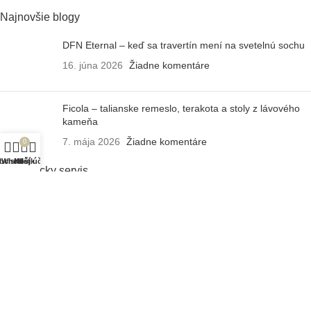
Najnovšie blogy
DFN Eternal – keď sa travertín mení na svetelnú sochu
16. júna 2026
Žiadne komentáre
Ficola – talianske remeslo, terakota a stoly z lávového
kameňa
7. mája 2026
Žiadne komentáre
0
bchod
Wishlist
Košík
Môj účet
Zákaznícky servis
Doprava a platba
Záruka a údržba
Reklamačný poriadok
Často kladené otázky
Obchodné podmienky
Ochrana osobných údajov
O Design Houzz