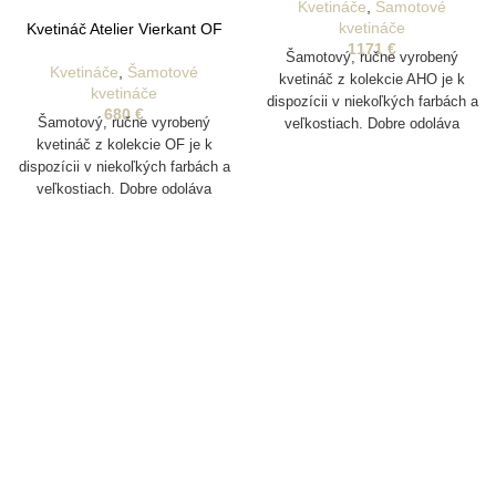
Kvetináče
,
Šamotové
kvetináče
Kvetináč Atelier Vierkant OF
1171
€
Šamotový, ručne vyrobený
Kvetináče
,
Šamotové
kvetináč z kolekcie AHO je k
kvetináče
dispozícii v niekoľkých farbách a
680
€
Šamotový, ručne vyrobený
veľkostiach. Dobre odoláva
kvetináč z kolekcie OF je k
poveternostným vplyvom a je
dispozícii v niekoľkých farbách a
vhodný aj na vonkajšie
veľkostiach. Dobre odoláva
pestovanie rastlín. Disponuje
poveternostným vplyvom a je
drenážnym otvorom na odtok
vhodný aj na vonkajšie
vody.
pestovanie rastlín. Disponuje
drenážnym otvorom na odtok
vody.