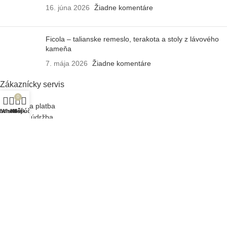
16. júna 2026
Žiadne komentáre
Ficola – talianske remeslo, terakota a stoly z lávového
kameňa
7. mája 2026
Žiadne komentáre
Zákaznícky servis
0
Doprava a platba
bchod
Wishlist
Košík
Môj účet
Záruka a údržba
Reklamačný poriadok
Často kladené otázky
Obchodné podmienky
Ochrana osobných údajov
O Design Houzz
Náš príbeh
Slovník pojmov
Veľkoobchod