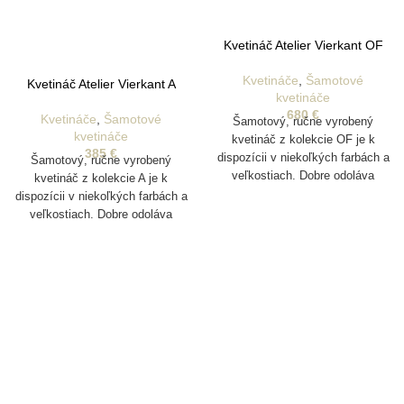
Kvetináč Atelier Vierkant OF
Kvetináče
,
Šamotové
Kvetináč Atelier Vierkant A
kvetináče
680
€
Kvetináče
,
Šamotové
Šamotový, ručne vyrobený
kvetináče
kvetináč z kolekcie OF je k
385
€
dispozícii v niekoľkých farbách a
Šamotový, ručne vyrobený
veľkostiach. Dobre odoláva
kvetináč z kolekcie A je k
poveternostným vplyvom a je
dispozícii v niekoľkých farbách a
vhodný aj na vonkajšie
veľkostiach. Dobre odoláva
pestovanie rastlín. Disponuje
poveternostným vplyvom a je
drenážnym otvorom na odtok
vhodný aj na vonkajšie
vody.
pestovanie rastlín. Disponuje
drenážnym otvorom na odtok
vody