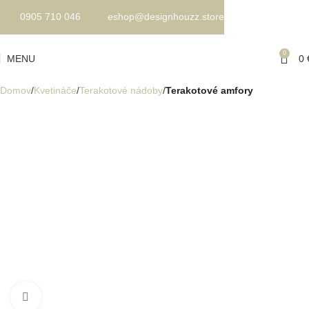
0905 710 046
eshop@designhouzz.store
0
MENU
0
Domov
Kvetináče
Terakotové nádoby
Terakotové amfory
Kliknite pre zväčšenie