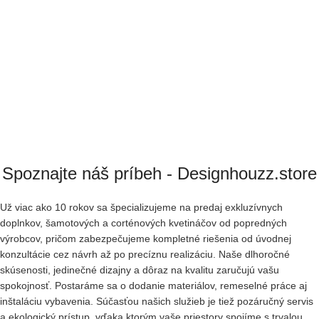
Spoznajte náš príbeh - Designhouzz.store
Už viac ako 10 rokov sa špecializujeme na predaj exkluzívnych
doplnkov, šamotových a corténových kvetináčov od popredných
výrobcov, pričom zabezpečujeme kompletné riešenia od úvodnej
konzultácie cez návrh až po precíznu realizáciu. Naše dlhoročné
skúsenosti, jedinečné dizajny a dôraz na kvalitu zaručujú vašu
spokojnosť. Postaráme sa o dodanie materiálov, remeselné práce aj
inštaláciu vybavenia. Súčasťou našich služieb je tiež pozáručný servis
a ekologický prístup, vďaka ktorým vaše priestory spojíme s trvalou