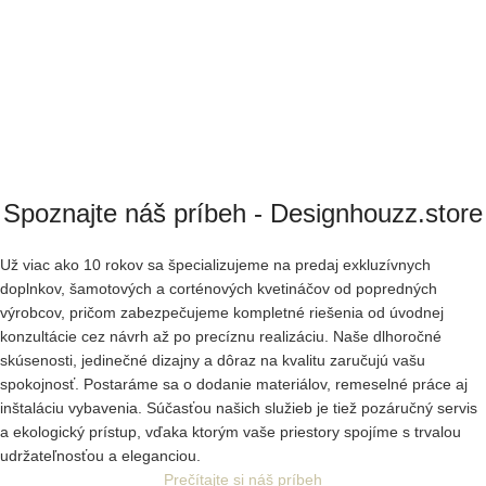
Spoznajte náš príbeh - Designhouzz.store
Už viac ako 10 rokov sa špecializujeme na predaj exkluzívnych
doplnkov, šamotových a corténových kvetináčov od popredných
výrobcov, pričom zabezpečujeme kompletné riešenia od úvodnej
konzultácie cez návrh až po precíznu realizáciu. Naše dlhoročné
skúsenosti, jedinečné dizajny a dôraz na kvalitu zaručujú vašu
spokojnosť. Postaráme sa o dodanie materiálov, remeselné práce aj
inštaláciu vybavenia. Súčasťou našich služieb je tiež pozáručný servis
a ekologický prístup, vďaka ktorým vaše priestory spojíme s trvalou
udržateľnosťou a eleganciou.
Prečítajte si náš príbeh