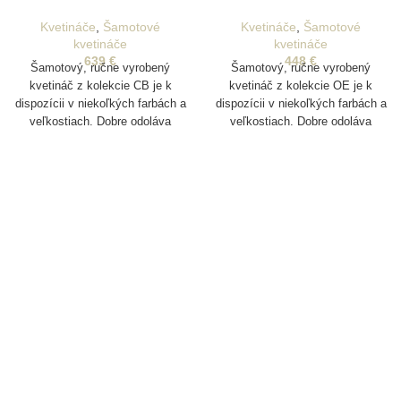
Kvetináče
,
Šamotové
Kvetináče
,
Šamotové
kvetináče
kvetináče
639
€
448
€
Šamotový, ručne vyrobený
Šamotový, ručne vyrobený
kvetináč z kolekcie CB je k
kvetináč z kolekcie OE je k
dispozícii v niekoľkých farbách a
dispozícii v niekoľkých farbách a
veľkostiach. Dobre odoláva
veľkostiach. Dobre odoláva
poveternostným vplyvom a je
poveternostným vplyvom a je
vhodný aj na vonkajšie
vhodný aj na vonkajšie
pestovanie rastlín. Disponuje
pestovanie rastlín. Disponuje
drenážnym otvorom na odtok
drenážnym otvorom na odtok
vody
vody