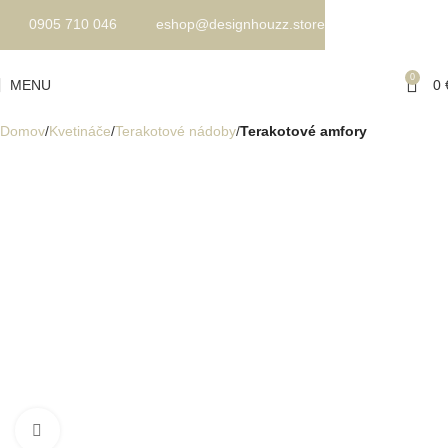
0905 710 046
eshop@designhouzz.store
0
MENU
0
Domov
Kvetináče
Terakotové nádoby
Terakotové amfory
Kliknite pre zväčšenie