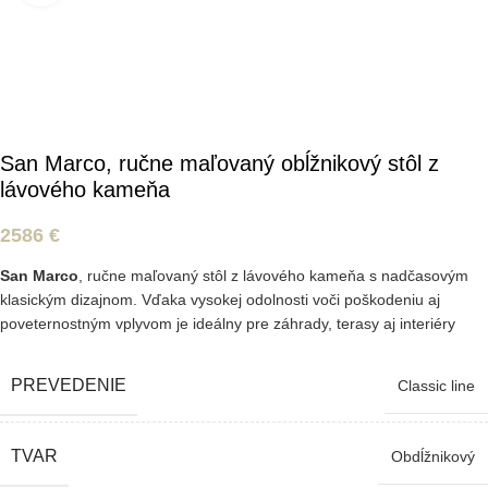
San Marco, ručne maľovaný obĺžnikový stôl z
lávového kameňa
2586
€
San Marco
, ručne maľovaný stôl z lávového kameňa s nadčasovým
klasickým dizajnom. Vďaka vysokej odolnosti voči poškodeniu aj
poveternostným vplyvom je ideálny pre záhrady, terasy aj interiéry
PREVEDENIE
Classic line
TVAR
Obdĺžnikový