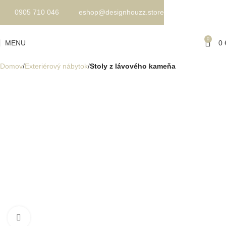
0905 710 046
eshop@designhouzz.store
0
MENU
0
Domov
Exteriérový nábytok
Stoly z lávového kameňa
Kliknite pre zväčšenie