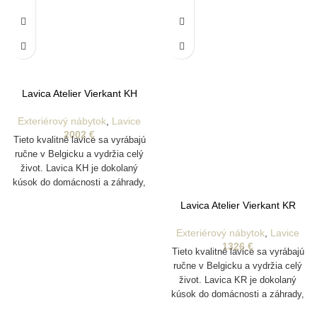
Lavica Atelier Vierkant KH
Exteriérový nábytok
,
Lavice
2002
€
Tieto kvalitné lavice sa vyrábajú
ručne v Belgicku a vydržia celý
život. Lavica KH je dokolaný
kúsok do domácnosti a záhrady,
ktorý je vyrobený z jedinečnej
Lavica Atelier Vierkant KR
hliny z rôznych oblastí Nemecka.
Vyrábajú sa pomocou foriem a
Exteriérový nábytok
,
Lavice
sú pomaly ručne vyrezávané
1326
€
Tieto kvalitné lavice sa vyrábajú
tímom približne 20 majstrov
ručne v Belgicku a vydržia celý
remeselníkov, čo účinne dodáva
život. Lavica KR je dokolaný
každému produktu jeho jedinečnú
kúsok do domácnosti a záhrady,
estetiku.
ktorý je vyrobený z jedinečnej