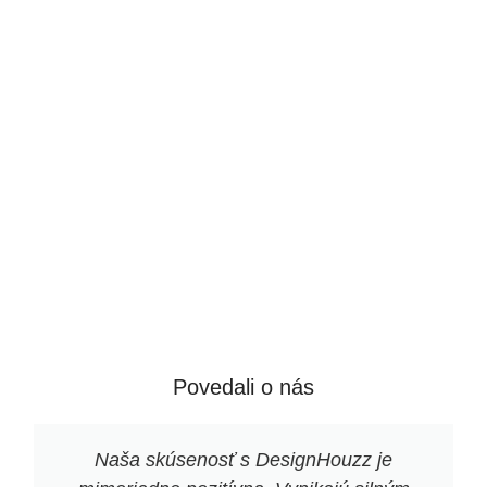
hliny z rôznych oblastí Nemecka.
Vyrábajú sa pomocou foriem a
sú pomaly ručne vyrezávané
tímom približne 20 majstrov
remeselníkov, čo účinne dodáva
každému produktu jeho jedinečnú
estetiku.
Povedali o nás
Naša skúsenosť s DesignHouzz je