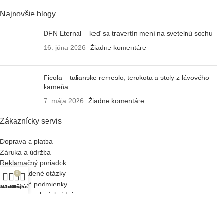
Najnovšie blogy
DFN Eternal – keď sa travertín mení na svetelnú sochu
16. júna 2026
Žiadne komentáre
Ficola – talianske remeslo, terakota a stoly z lávového
kameňa
7. mája 2026
Žiadne komentáre
Zákaznícky servis
Doprava a platba
Záruka a údržba
Reklamačný poriadok
Často kladené otázky
0
Obchodné podmienky
bchod
Wishlist
Košík
Môj účet
Ochrana osobných údajov
O Design Houzz