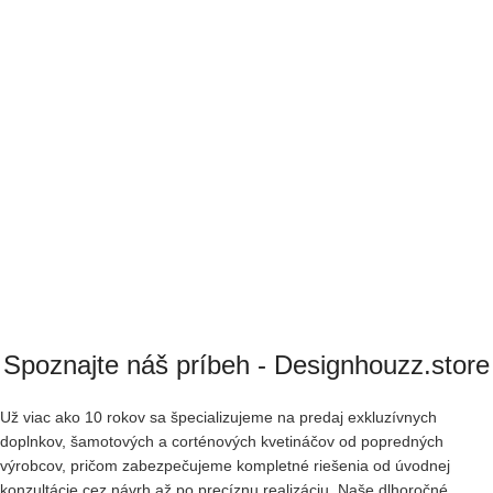
Spoznajte náš príbeh - Designhouzz.store
Už viac ako 10 rokov sa špecializujeme na predaj exkluzívnych
doplnkov, šamotových a corténových kvetináčov od popredných
výrobcov, pričom zabezpečujeme kompletné riešenia od úvodnej
konzultácie cez návrh až po precíznu realizáciu. Naše dlhoročné