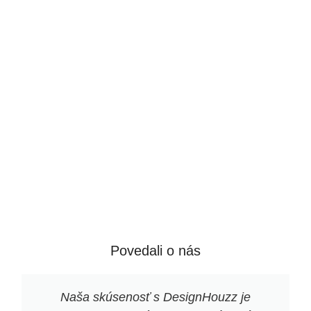
hliny z rôznych oblastí Nemecka.
Vyrábajú sa pomocou foriem a
sú pomaly ručne vyrezávané
tímom približne 20 majstrov
remeselníkov, čo účinne dodáva
každému produktu jeho jedinečnú
estetiku.
Povedali o nás
Naša skúsenosť s DesignHouzz je