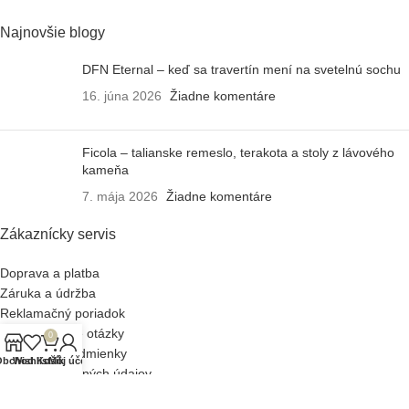
Najnovšie blogy
DFN Eternal – keď sa travertín mení na svetelnú sochu
16. júna 2026
Žiadne komentáre
Ficola – talianske remeslo, terakota a stoly z lávového
kameňa
7. mája 2026
Žiadne komentáre
Zákaznícky servis
Doprava a platba
Záruka a údržba
Reklamačný poriadok
Často kladené otázky
0
Obchodné podmienky
Obchod
Wishlist
Košík
Môj účet
Ochrana osobných údajov