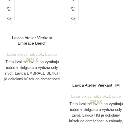
Lavica Atelier Vierkant
Embrace Bench
Exteriérový nábytok
,
Lavice
7621
€
Tieto kvalitné lavice sa vyrábajú
ručne v Belgicku a vydržia celý
život. Lavica EMBRACE BENCH
je dokolaný kúsok do domácnosti
Lavica Atelier Vierkant HM
a záhrady, ktorý je vyrobený z
jedinečnej hliny z rôznych oblastí
Exteriérový nábytok
,
Lavice
Nemecka. Vyrábajú sa pomocou
3259
€
foriem a sú pomaly ručne
Tieto kvalitné lavice sa vyrábajú
vyrezávané tímom približne 20
ručne v Belgicku a vydržia celý
majstrov remeselníkov, čo
život. Lavica HM je dokolaný
účinne dodáva každému
kúsok do domácnosti a záhrady,
produktu jeho jedinečnú estetiku.
ktorý je vyrobený z jedinečnej