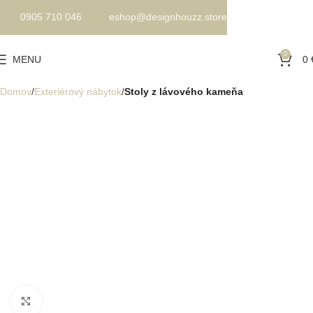
0905 710 046
eshop@designhouzz.store
0
MENU
0
Domov
Exteriérový nábytok
Stoly z lávového kameňa
Kliknite pre zväčšenie