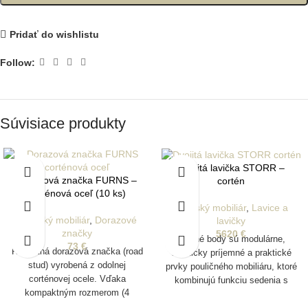
Pridať do wishlistu
Follow:
Súvisiace produkty
Dvojitá lavička STORR –
Dorazová značka FURNS –
cortén
corténová oceľ (10 ks)
Mestský mobiliár
,
Lavice a
Mestský mobiliár
,
Dorazové
lavičky
značky
5620
€
Zelené body sú modulárne,
73
€
Robustná dorazová značka (road
esteticky príjemné a praktické
stud) vyrobená z odolnej
prvky pouličného mobiliáru, ktoré
corténovej ocele. Vďaka
kombinujú funkciu sedenia s
kompaktným rozmerom (4
možnosťou integrovanej zelene.
veľkosti)je ideálna na vizuálne aj