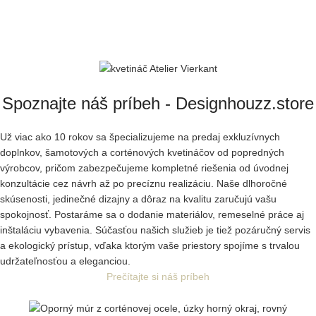
Spoznajte náš príbeh - Designhouzz.store
Už viac ako 10 rokov sa špecializujeme na predaj exkluzívnych
doplnkov, šamotových a corténových kvetináčov od popredných
výrobcov, pričom zabezpečujeme kompletné riešenia od úvodnej
konzultácie cez návrh až po precíznu realizáciu. Naše dlhoročné
skúsenosti, jedinečné dizajny a dôraz na kvalitu zaručujú vašu
spokojnosť. Postaráme sa o dodanie materiálov, remeselné práce aj
inštaláciu vybavenia. Súčasťou našich služieb je tiež pozáručný servis
a ekologický prístup, vďaka ktorým vaše priestory spojíme s trvalou
udržateľnosťou a eleganciou.
Prečítajte si náš príbeh