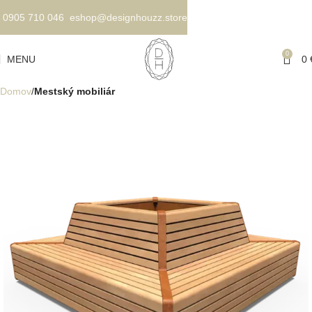
0905 710 046
eshop@designhouzz.store
0
MENU
0
Domov
Mestský mobiliár