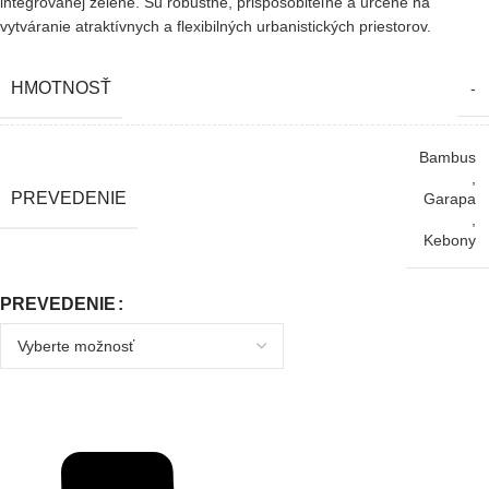
integrovanej zelene. Sú robustné, prispôsobiteľné a určené na
vytváranie atraktívnych a flexibilných urbanistických priestorov.
HMOTNOSŤ
-
Bambus
,
PREVEDENIE
Garapa
,
Kebony
PREVEDENIE