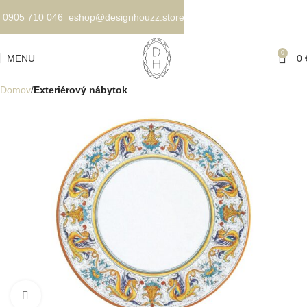
0905 710 046
eshop@designhouzz.store
0
MENU
0
Domov
Exteriérový nábytok
Kliknite pre zväčšenie