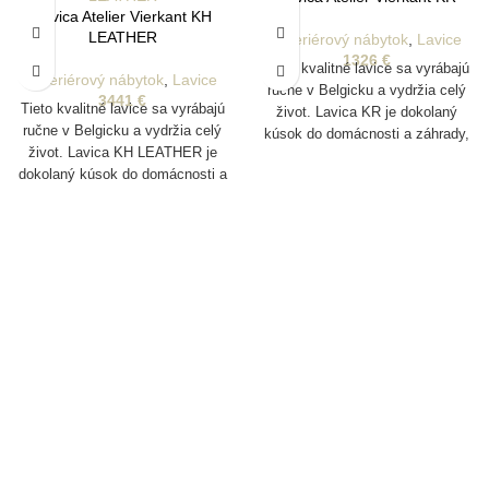
Lavica Atelier Vierkant KH
LEATHER
Exteriérový nábytok
,
Lavice
1326
€
Tieto kvalitné lavice sa vyrábajú
Exteriérový nábytok
,
Lavice
ručne v Belgicku a vydržia celý
3441
€
Tieto kvalitné lavice sa vyrábajú
život. Lavica KR je dokolaný
ručne v Belgicku a vydržia celý
kúsok do domácnosti a záhrady,
život. Lavica KH LEATHER je
ktorý je vyrobený z jedinečnej
dokolaný kúsok do domácnosti a
hliny z rôznych oblastí Nemecka.
záhrady, ktorý je vyrobený z
Vyrábajú sa pomocou foriem a
jedinečnej hliny z rôznych oblastí
sú pomaly ručne vyrezávané
Nemecka. Vyrábajú sa pomocou
tímom približne 20 majstrov
foriem a sú pomaly ručne
remeselníkov, čo účinne dodáva
vyrezávané tímom približne 20
každému produktu jeho jedinečnú
majstrov remeselníkov, čo
estetiku.
účinne dodáva každému
produktu jeho jedinečnú estetiku.