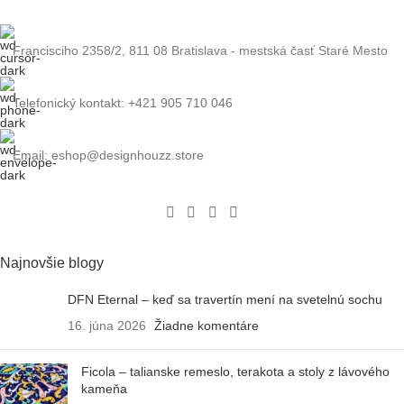
Francisciho 2358/2, 811 08 Bratislava - mestská časť Staré Mesto
Telefonický kontakt: +421 905 710 046
Email: eshop@designhouzz.store
Najnovšie blogy
DFN Eternal – keď sa travertín mení na svetelnú sochu
16. júna 2026
Žiadne komentáre
Ficola – talianske remeslo, terakota a stoly z lávového
kameňa