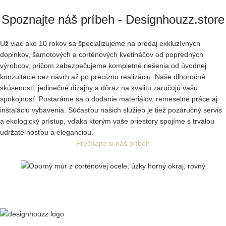
Spoznajte náš príbeh - Designhouzz.store
Už viac ako 10 rokov sa špecializujeme na predaj exkluzívnych
doplnkov, šamotových a corténových kvetináčov od popredných
výrobcov, pričom zabezpečujeme kompletné riešenia od úvodnej
konzultácie cez návrh až po precíznu realizáciu. Naše dlhoročné
skúsenosti, jedinečné dizajny a dôraz na kvalitu zaručujú vašu
spokojnosť. Postaráme sa o dodanie materiálov, remeselné práce aj
inštaláciu vybavenia. Súčasťou našich služieb je tiež pozáručný servis
a ekologický prístup, vďaka ktorým vaše priestory spojíme s trvalou
udržateľnosťou a eleganciou.
Prečítajte si náš príbeh