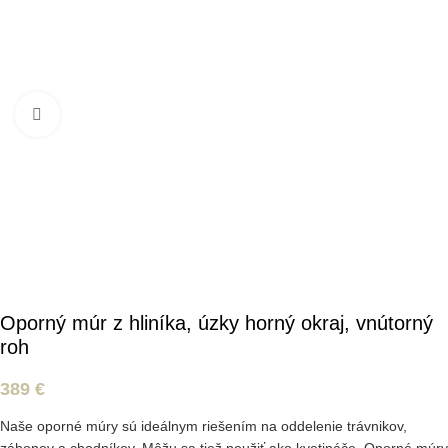
Kliknite pre zväčšenie
Oporný múr z hliníka, úzky horný okraj, vnútorný
roh
389
€
Naše oporné múry sú ideálnym riešením na oddelenie trávnikov,