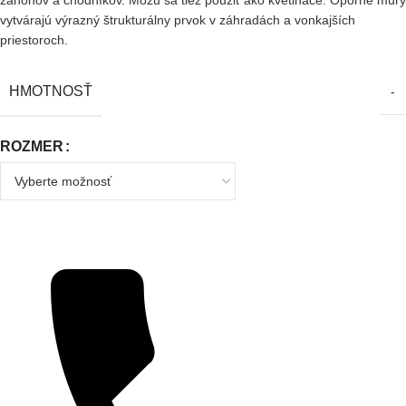
záhonov a chodníkov. Môžu sa tiež použiť ako kvetináče. Oporné múry
vytvárajú výrazný štrukturálny prvok v záhradách a vonkajších
priestoroch.
HMOTNOSŤ
-
ROZMER