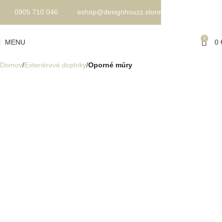
0905 710 046
eshop@designhouzz.store
0
MENU
0
Domov
Exteriérové doplnky
Oporné múry