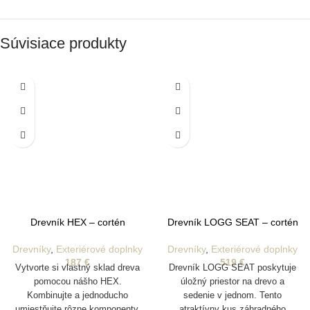
Súvisiace produkty
Drevník HEX – cortén
Drevník LOGG SEAT – cortén
Drevníky
,
Exteriérové doplnky
Drevníky
,
Exteriérové doplnky
187
€
519
€
Vytvorte si vlastný sklad dreva
Drevník LOGG SEAT poskytuje
pomocou nášho HEX.
úložný priestor na drevo a
Kombinujte a jednoducho
sedenie v jednom. Tento
umiestňujte rôzne komponenty.
atraktívny kus záhradného