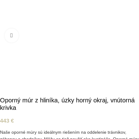
Kliknite pre zväčšenie
Oporný múr z hliníka, úzky horný okraj, vnútorná
krivka
443
€
Naše oporné múry sú ideálnym riešením na oddelenie trávnikov,