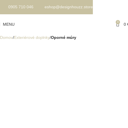
0905 710 046
eshop@designhouzz.store
0
MENU
0
Domov
Exteriérové doplnky
Oporné múry