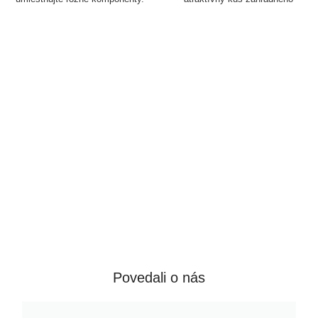
Dizajn inšpirovaný medovými
nábytku krásne doplní váš
plástmi sa dokonale hodí do
vonkajší krb. Vďaka svojim
každej záhrady. Robustné a
kompaktným rozmerom sa
štýlové!
uplatní aj v menších záhradách.
Povedali o nás