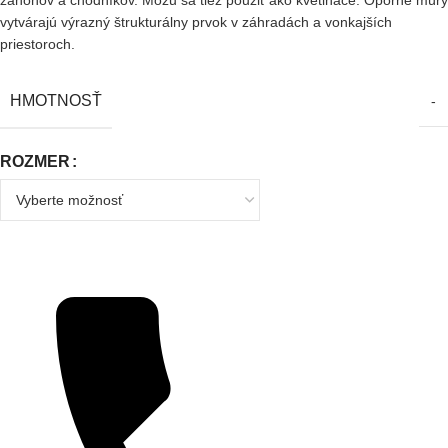
záhonov a chodníkov. Môžu sa tiež použiť ako kvetináče. Oporné múry
vytvárajú výrazný štrukturálny prvok v záhradách a vonkajších
priestoroch.
HMOTNOSŤ
-
ROZMER