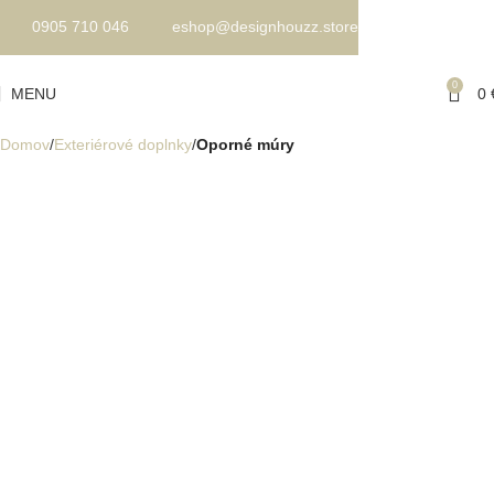
0905 710 046
eshop@designhouzz.store
0
MENU
0
Domov
Exteriérové doplnky
Oporné múry