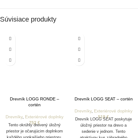
Súvisiace produkty
Drevník LOGG RONDE –
Drevník LOGG SEAT – cortén
cortén
Drevníky
,
Exteriérové doplnky
Drevníky
,
Exteriérové doplnky
519
€
Drevník LOGG SEAT poskytuje
752
€
Tento okrúhly drevený úložný
úložný priestor na drevo a
priestor je očarujúcim doplnkom
sedenie v jednom. Tento
každého vonkajšieho priestoru.
atraktívny kus záhradného