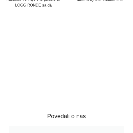
LOGG RONDE sa dá
nábytku krásne doplní váš
namontovať na stenu, ale
vonkajší krb. Vďaka svojim
samozrejme sa dá použiť aj
kompaktným rozmerom sa
voľne stojaci.
uplatní aj v menších záhradách.
Povedali o nás