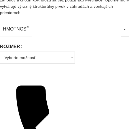
záhonov a chodníkov. Môžu sa tiež použiť ako kvetináče. Oporné múry
vytvárajú výrazný štrukturálny prvok v záhradách a vonkajších
priestoroch.
HMOTNOSŤ
-
ROZMER