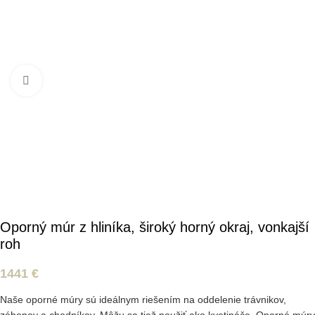
Kliknite pre zväčšenie
Oporný múr z hliníka, široký horný okraj, vonkajší
roh
1441
€
Naše oporné múry sú ideálnym riešením na oddelenie trávnikov,