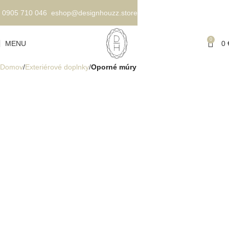
0905 710 046
eshop@designhouzz.store
0
MENU
0
Domov
Exteriérové doplnky
Oporné múry