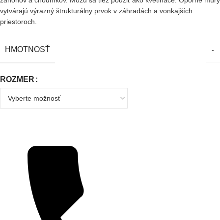
záhonov a chodníkov. Môžu sa tiež použiť ako kvetináče. Oporné múry
vytvárajú výrazný štrukturálny prvok v záhradách a vonkajších
priestoroch.
HMOTNOSŤ
-
ROZMER