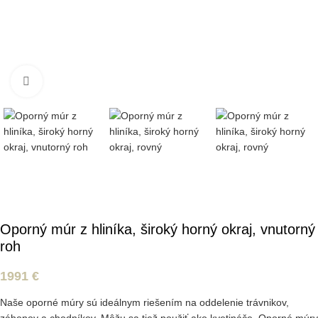
Kliknite pre zväčšenie
Oporný múr z hliníka, široký horný okraj, vnutorný
roh
1991
€
Naše oporné múry sú ideálnym riešením na oddelenie trávnikov,