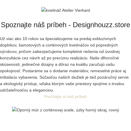
Spoznajte náš príbeh - Designhouzz.store
Už viac ako 10 rokov sa špecializujeme na predaj exkluzívnych
doplnkov, šamotových a corténových kvetináčov od popredných
výrobcov, pričom zabezpečujeme kompletné riešenia od úvodnej
konzultácie cez návrh až po precíznu realizáciu. Naše dlhoročné
skúsenosti, jedinečné dizajny a dôraz na kvalitu zaručujú vašu
spokojnosť. Postaráme sa o dodanie materiálov, remeselné práce aj
inštaláciu vybavenia. Súčasťou našich služieb je tiež pozáručný servis
a ekologický prístup, vďaka ktorým vaše priestory spojíme s trvalou
udržateľnosťou a eleganciou.
Prečítajte si náš príbeh