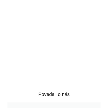
účinne dodáva každému
produktu jeho jedinečnú estetiku.
Povedali o nás