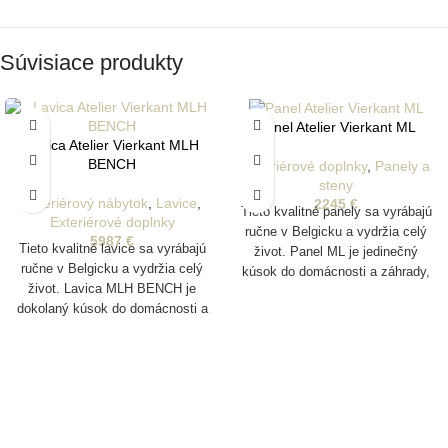
Súvisiace produkty
Panel Atelier Vierkant ML
Lavica Atelier Vierkant MLH
BENCH
Exteriérové doplnky
,
Panely a
steny
Exteriérový nábytok
,
Lavice
,
2245
€
Tieto kvalitné panely sa vyrábajú
Exteriérové doplnky
ručne v Belgicku a vydržia celý
5987
€
Tieto kvalitné lavice sa vyrábajú
život. Panel ML je jedinečný
ručne v Belgicku a vydržia celý
kúsok do domácnosti a záhrady,
život. Lavica MLH BENCH je
ktorý je vyrobený z jedinečnej
dokolaný kúsok do domácnosti a
hliny z rôznych oblastí Nemecka.
záhrady, ktorý je vyrobený z
Vyrábajú sa pomocou foriem a
jedinečnej hliny z rôznych oblastí
sú pomaly ručne vyrezávané
Nemecka. Vyrábajú sa pomocou
tímom približne 20 majstrov
foriem a sú pomaly ručne
remeselníkov, čo účinne dodáva
vyrezávané tímom približne 20
každému produktu jeho jedinečnú
majstrov remeselníkov, čo
estetiku.