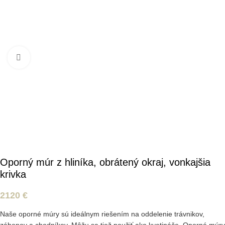
Kliknite pre zväčšenie
Oporný múr z hliníka, obrátený okraj, vonkajšia
krivka
2120
€
Naše oporné múry sú ideálnym riešením na oddelenie trávnikov,