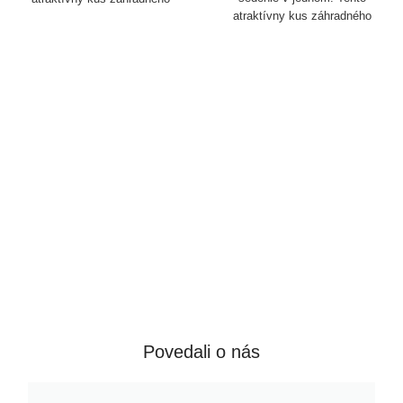
atraktívny kus záhradného
nábytku krásne doplní váš
nábytku krásne doplní váš
vonkajší krb. Vďaka svojim
vonkajší krb. Vďaka svojim
kompaktným rozmerom sa
kompaktným rozmerom sa
uplatní aj v menších záhradách.
uplatní aj v menších záhradách.
Povedali o nás