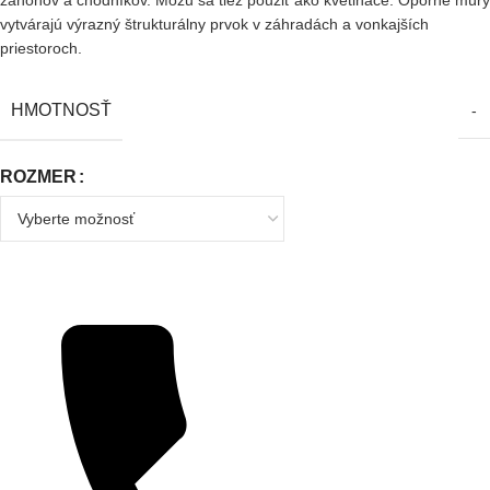
záhonov a chodníkov. Môžu sa tiež použiť ako kvetináče. Oporné múry
vytvárajú výrazný štrukturálny prvok v záhradách a vonkajších
priestoroch.
HMOTNOSŤ
-
ROZMER