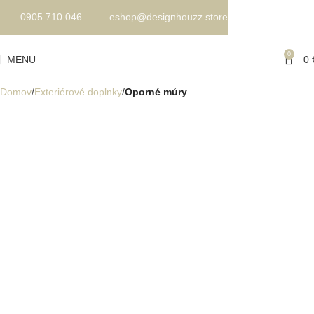
0905 710 046
eshop@designhouzz.store
0
MENU
0
Domov
Exteriérové doplnky
Oporné múry