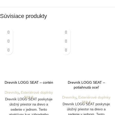
Súvisiace produkty
Drevník LOGG SEAT – cortén
Drevník LOGG SEAT –
potiahnutá oceľ
Drevníky
,
Exteriérové doplnky
519
€
Drevníky
,
Exteriérové doplnky
Drevník LOGG SEAT poskytuje
752
€
Drevník LOGG SEAT poskytuje
úložný priestor na drevo a
úložný priestor na drevo a
sedenie v jednom. Tento
sedenie v jednom. Tento
atraktívny kus záhradného