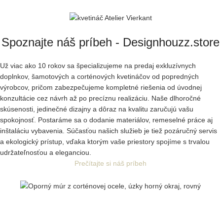
Spoznajte náš príbeh - Designhouzz.store
Už viac ako 10 rokov sa špecializujeme na predaj exkluzívnych
doplnkov, šamotových a corténových kvetináčov od popredných
výrobcov, pričom zabezpečujeme kompletné riešenia od úvodnej
konzultácie cez návrh až po precíznu realizáciu. Naše dlhoročné
skúsenosti, jedinečné dizajny a dôraz na kvalitu zaručujú vašu
spokojnosť. Postaráme sa o dodanie materiálov, remeselné práce aj
inštaláciu vybavenia. Súčasťou našich služieb je tiež pozáručný servis
a ekologický prístup, vďaka ktorým vaše priestory spojíme s trvalou
udržateľnosťou a eleganciou.
Prečítajte si náš príbeh