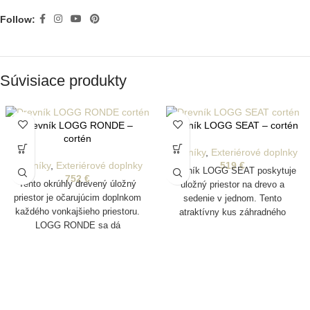
Follow:
Súvisiace produkty
Drevník LOGG RONDE –
Drevník LOGG SEAT – cortén
cortén
Drevníky
,
Exteriérové doplnky
Drevníky
,
Exteriérové doplnky
519
€
Drevník LOGG SEAT poskytuje
752
€
Tento okrúhly drevený úložný
úložný priestor na drevo a
priestor je očarujúcim doplnkom
sedenie v jednom. Tento
každého vonkajšieho priestoru.
atraktívny kus záhradného
LOGG RONDE sa dá
nábytku krásne doplní váš
namontovať na stenu, ale
vonkajší krb. Vďaka svojim
samozrejme sa dá použiť aj
kompaktným rozmerom sa
voľne stojaci.
uplatní aj v menších záhradách.