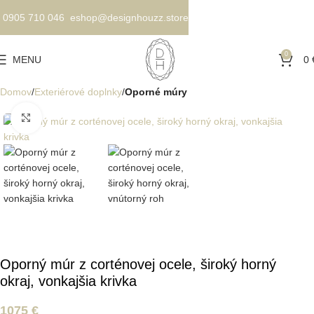
0905 710 046
eshop@designhouzz.store
0
MENU
0
Domov
Exteriérové doplnky
Oporné múry
Kliknite pre zväčšenie
Oporný múr z corténovej ocele, široký horný
okraj, vonkajšia krivka
1075
€