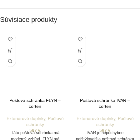
Súvisiace produkty
Poštová schránka FLYN –
Poštová schránka IVAR –
cortén
cortén
Exteriérové doplnky
,
Poštové
Exteriérové doplnky
,
Poštové
schránky
schránky
567
€
567
€
Táto poštová schránka má
IVAR je nepochybne
moderný vzhľad. FLYN má
najštýlovejšia poštová schránka