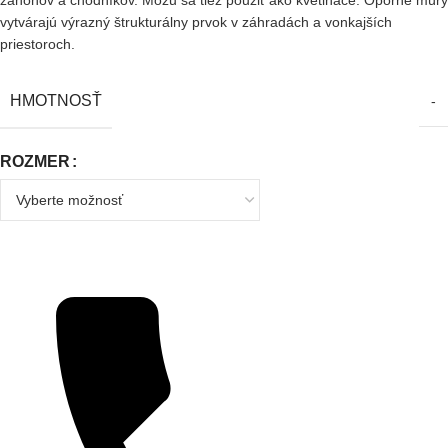
záhonov a chodníkov. Môžu sa tiež použiť ako kvetináče. Oporné múry
vytvárajú výrazný štrukturálny prvok v záhradách a vonkajších
priestoroch.
HMOTNOSŤ
-
ROZMER