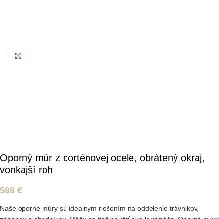
Kliknite pre zväčšenie
Oporný múr z corténovej ocele, obrátený okraj,
vonkajší roh
588
€
Naše oporné múry sú ideálnym riešením na oddelenie trávnikov,