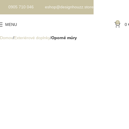
0905 710 046
eshop@designhouzz.store
0
MENU
0
Domov
Exteriérové doplnky
Oporné múry