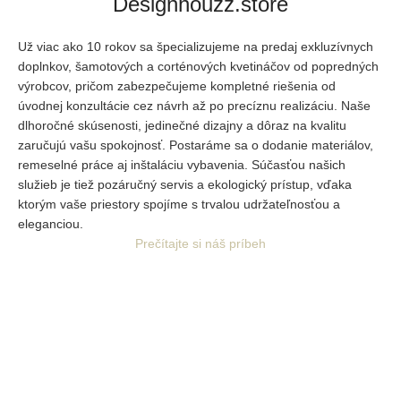
Designhouzz.store
Už viac ako 10 rokov sa špecializujeme na predaj exkluzívnych
doplnkov, šamotových a corténových kvetináčov od popredných
výrobcov, pričom zabezpečujeme kompletné riešenia od
úvodnej
konzultácie cez návrh až po precíznu realizáciu. Naše
dlhoročné skúsenosti, jedinečné dizajny a dôraz na kvalitu
zaručujú vašu spokojnosť. Postaráme sa o dodanie materiálov,
remeselné práce aj inštaláciu vybavenia. Súčasťou našich
služieb je tiež pozáručný servis a ekologický prístup, vďaka
ktorým vaše priestory spojíme s trvalou udržateľnosťou a
eleganciou.
Prečítajte si náš príbeh