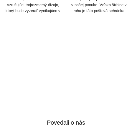
vzrušujúci trojrozmerný dizajn,
v našej ponuke. Vďaka štrbine v
ktorý bude vyzerať vynikajúco v
rohu je táto poštová schránka
každej predzáhradke.
jedinečná. Keď ju umiestnite
napríklad do záhrady modernej
vily, bude vyzerať úplne úžasne!
Povedali o nás