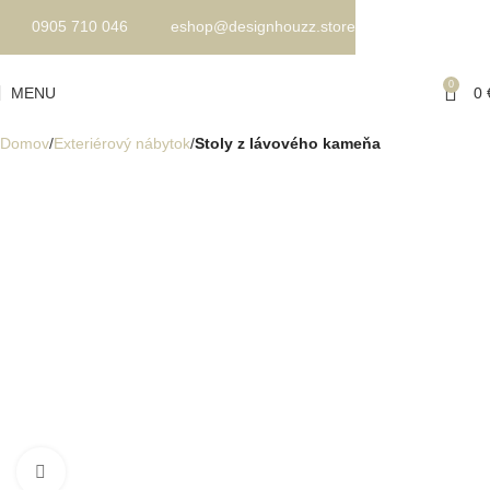
0905 710 046
eshop@designhouzz.store
0
MENU
0
Domov
Exteriérový nábytok
Stoly z lávového kameňa
Kliknite pre zväčšenie