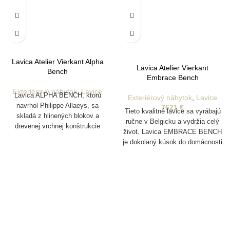
Lavica Atelier Vierkant Alpha
Lavica Atelier Vierkant
Bench
Embrace Bench
Exteriérový nábytok
,
Lavice
Lavica ALPHA BENCH, ktorú
Exteriérový nábytok
,
Lavice
navrhol Philippe Allaeys, sa
7621
€
Tieto kvalitné lavice sa vyrábajú
skladá z hlinených blokov a
ručne v Belgicku a vydržia celý
drevenej vrchnej konštrukcie
život. Lavica EMBRACE BENCH
Iroko. Lavica, ktorá je k
je dokolaný kúsok do domácnosti
dispozícii v rôznych farbách a
a záhrady, ktorý je vyrobený z
povrchových úpravách, sa
jedinečnej hliny z rôznych oblastí
presadzuje svojou
Nemecka. Vyrábajú sa pomocou
rozmanitosťou, flexibilitou
foriem a sú pomaly ručne
rozloženia a nekonečnými
vyrezávané tímom približne 20
kombináciami, ktoré sa hodia do
majstrov remeselníkov, čo
rôznych architektonických
účinne dodáva každému
kontextov.
produktu jeho jedinečnú estetiku.