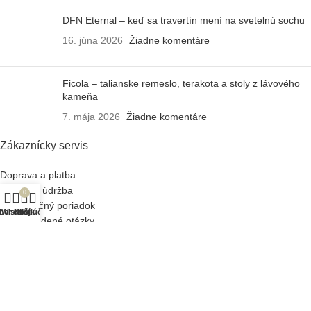
DFN Eternal – keď sa travertín mení na svetelnú sochu
16. júna 2026
Žiadne komentáre
Ficola – talianske remeslo, terakota a stoly z lávového
kameňa
7. mája 2026
Žiadne komentáre
Zákaznícky servis
Doprava a platba
Záruka a údržba
0
Reklamačný poriadok
bchod
Wishlist
Košík
Môj účet
Často kladené otázky
Obchodné podmienky
Ochrana osobných údajov
O Design Houzz
Náš príbeh