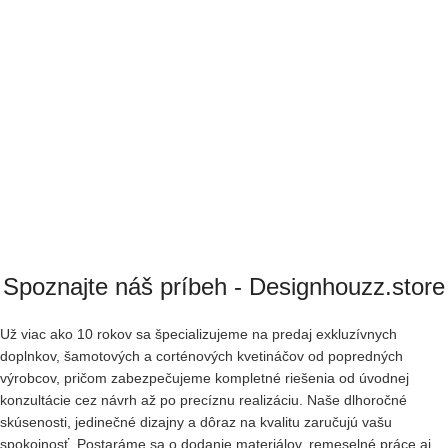
Spoznajte náš príbeh - Designhouzz.store
Už viac ako 10 rokov sa špecializujeme na predaj exkluzívnych
doplnkov, šamotových a corténových kvetináčov od popredných
výrobcov, pričom zabezpečujeme kompletné riešenia od úvodnej
konzultácie cez návrh až po precíznu realizáciu. Naše dlhoročné
skúsenosti, jedinečné dizajny a dôraz na kvalitu zaručujú vašu
spokojnosť. Postaráme sa o dodanie materiálov, remeselné práce aj