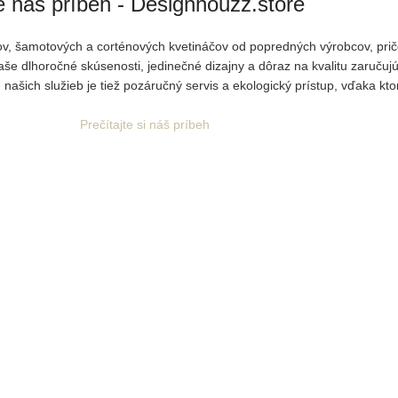
e náš príbeh - Designhouzz.store
nkov, šamotových a corténových kvetináčov od popredných výrobcov, p
Naše dlhoročné skúsenosti, jedinečné dizajny a dôraz na kvalitu zaruču
našich služieb je tiež pozáručný servis a ekologický prístup, vďaka kto
Prečítajte si náš príbeh