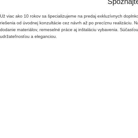
Spoznajt
Už viac ako 10 rokov sa špecializujeme na predaj exkluzívnych dopl
riešenia od úvodnej
konzultácie cez návrh až po precíznu realizáciu. 
dodanie materiálov, remeselné práce aj inštaláciu vybavenia. Súčasťou 
udržateľnosťou a eleganciou.