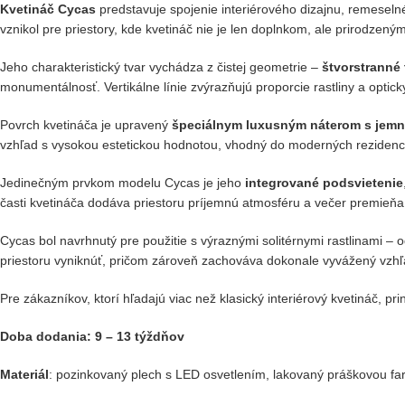
Kvetináč Cycas
predstavuje spojenie interiérového dizajnu, remesel
vznikol pre priestory, kde kvetináč nie je len doplnkom, ale prirodzený
Jeho charakteristický tvar vychádza z čistej geometrie –
štvorstranné 
monumentálnosť. Vertikálne línie zvýrazňujú proporcie rastliny a opticky
Povrch kvetináča je upravený
špeciálnym luxusným náterom s jemn
vzhľad s vysokou estetickou hodnotou, vhodný do moderných rezidencií,
Jedinečným prvkom modelu Cycas je jeho
integrované podsvietenie
časti kvetináča dodáva priestoru príjemnú atmosféru a večer premieňa
Cycas bol navrhnutý pre použitie s výraznými solitérnymi rastlinami – 
priestoru vyniknúť, pričom zároveň zachováva dokonale vyvážený vzhľ
Pre zákazníkov, ktorí hľadajú viac než klasický interiérový kvetináč, 
Doba dodania: 9 – 13 týždňov
Materiál
: pozinkovaný plech s LED osvetlením, lakovaný práškovou far