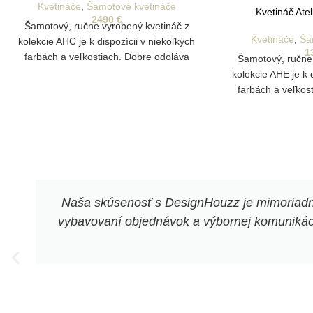
Kvetináče
,
Šamotové kvetináče
Kvetináč Ate
2490
€
Šamotový, ručne vyrobený kvetináč z
Kvetináče
,
Ša
kolekcie AHC je k dispozícii v niekoľkých
1
farbách a veľkostiach. Dobre odoláva
Šamotový, ručne
poveternostným vplyvom a je vhodný aj
kolekcie AHE je k 
na vonkajšie pestovanie rastlín.
farbách a veľkos
Disponuje drenážnym otvorom na odtok
poveternostným v
vody
na vonkajšie p
Disponuje drenáž
Naša skúsenosť s DesignHouzz je mimoriadne 
vybavovaní objednávok a výbornej komunikácii