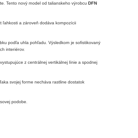
kte. Tento nový model od talianskeho výrobcu
DFN
kt ľahkosti a zároveň dodáva kompozícii
hĺbku podľa uhla pohľadu. Výsledkom je sofistikovaný
h interiérov.
vystupujúce z centrálnej vertikálnej línie a spodnej
Vďaka svojej forme necháva rastline dostatok
sovej podobe.