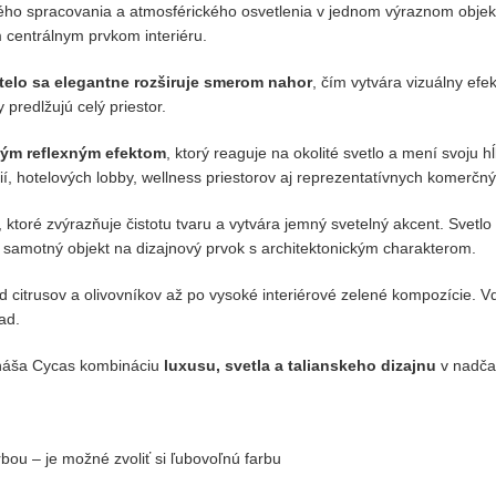
ného spracovania a atmosférického osvetlenia v jednom výraznom obje
m centrálnym prvkom interiéru.
telo sa elegantne rozširuje smerom nahor
, čím vytvára vizuálny efe
 predlžujú celý priestor.
ým reflexným efektom
, ktorý reaguje na okolité svetlo a mení svoju 
 hotelových lobby, wellness priestorov aj reprezentatívnych komerčnýc
, ktoré zvýrazňuje čistotu tvaru a vytvára jemný svetelný akcent. Svetlo 
 samotný objekt na dizajnový prvok s architektonickým charakterom.
od citrusov a olivovníkov až po vysoké interiérové zelené kompozície. 
ad.
prináša Cycas kombináciu
luxusu, svetla a talianskeho dizajnu
v nadča
bou – je možné zvoliť si ľubovoľnú farbu