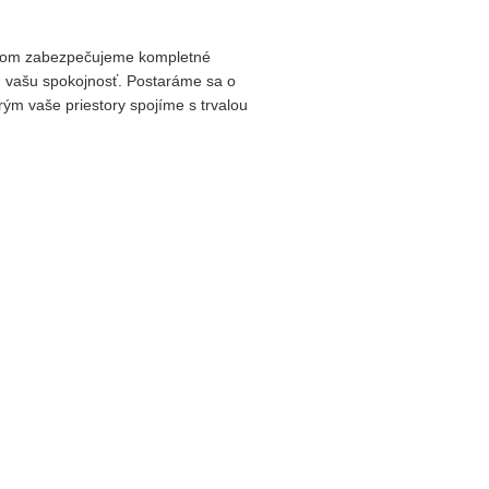
ričom zabezpečujeme kompletné
jú vašu spokojnosť. Postaráme sa o
rým vaše priestory spojíme s trvalou