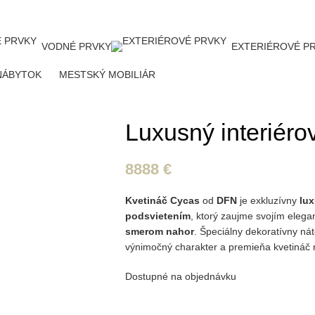
VODNÉ PRVKY
EXTERIÉROVÉ P
NÁBYTOK
MESTSKÝ MOBILIÁR
Luxusný interiéro
8888
€
Kvetináč Cycas
od
DFN
je exkluzívny
lux
podsvietením
, ktorý zaujme svojím eleg
smerom nahor
. Špeciálny dekoratívny n
výnimočný charakter a premieňa kvetináč 
Dostupné na objednávku