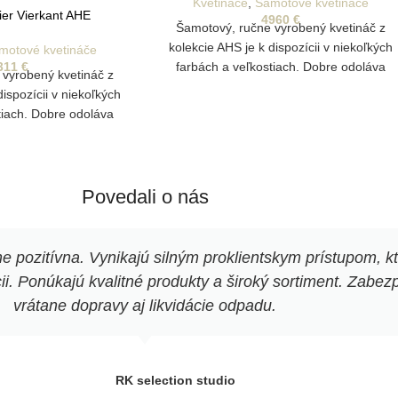
Kvetináče
,
Šamotové kvetináče
lier Vierkant AHE
4960
€
Šamotový, ručne vyrobený kvetináč z
kolekcie AHS je k dispozícii v niekoľkých
motové kvetináče
311
€
farbách a veľkostiach. Dobre odoláva
 vyrobený kvetináč z
poveternostným vplyvom a je vhodný aj
dispozícii v niekoľkých
na vonkajšie pestovanie rastlín.
tiach. Dobre odoláva
Disponuje drenážnym otvorom na odtok
plyvom a je vhodný aj
vody.
estovanie rastlín.
nym otvorom na odtok
vody
Povedali o nás
pozitívna. Vynikajú silným proklientskym prístupom, k
. Ponúkajú kvalitné produkty a široký sortiment. Zabezpe
vrátane dopravy aj likvidácie odpadu.
RK selection studio