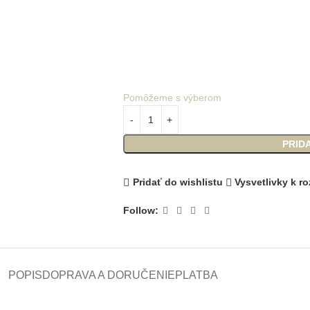
Pomôžeme s výberom
PRID
Pridať do wishlistu
Vysvetlivky k 
Follow:
POPIS
DOPRAVA A DORUČENIE
PLATBA