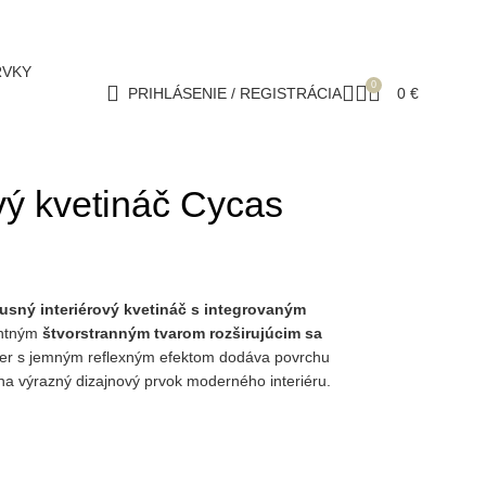
RVKY
0
PRIHLÁSENIE / REGISTRÁCIA
0
€
vý kvetináč Cycas
usný interiérový kvetináč s integrovaným
antným
štvorstranným tvarom rozširujúcim sa
áter s jemným reflexným efektom dodáva povrchu
na výrazný dizajnový prvok moderného interiéru.