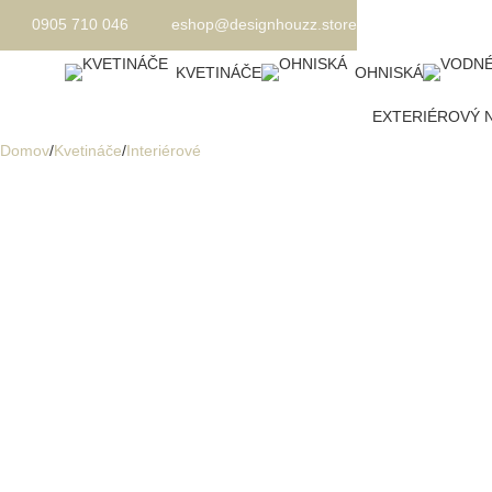
0905 710 046
eshop@designhouzz.store
KVETINÁČE
OHNISKÁ
EXTERIÉROVÝ 
Domov
Kvetináče
Interiérové