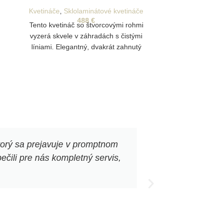
Kvetináče
,
Sklolaminátové kvetináče
488
€
Tento kvetináč so štvorcovými rohmi
vyzerá skvele v záhradách s čistými
líniami. Elegantný, dvakrát zahnutý
okraj mu dodáva robustný vzhľad.
CARREZ je ideálny aj na použitie ako
rozdeľovač v reštauráciach.
torý sa prejavuje v promptnom
„Corténové kv
čili pre nás kompletný servis,
veľmi ma pote
elegantne 