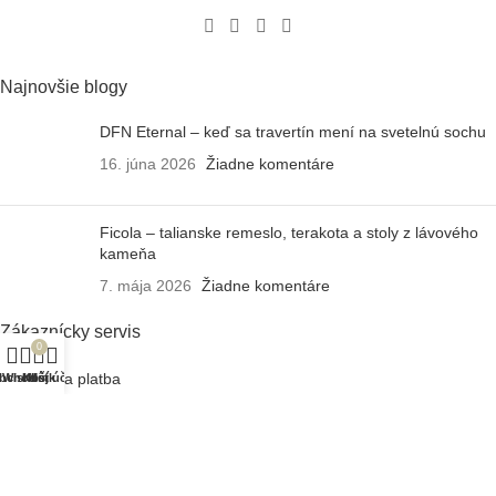
Najnovšie blogy
DFN Eternal – keď sa travertín mení na svetelnú sochu
16. júna 2026
Žiadne komentáre
Ficola – talianske remeslo, terakota a stoly z lávového
kameňa
7. mája 2026
Žiadne komentáre
Zákaznícky servis
0
Doprava a platba
bchod
Wishlist
Košík
Môj účet
Záruka a údržba
Reklamačný poriadok
Často kladené otázky
Obchodné podmienky