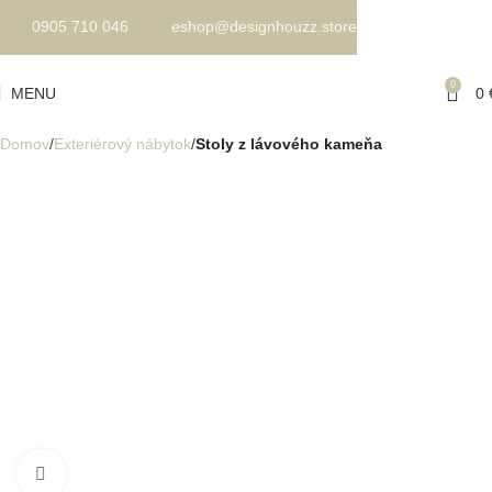
0905 710 046
eshop@designhouzz.store
0
MENU
0
Domov
Exteriérový nábytok
Stoly z lávového kameňa
Kliknite pre zväčšenie