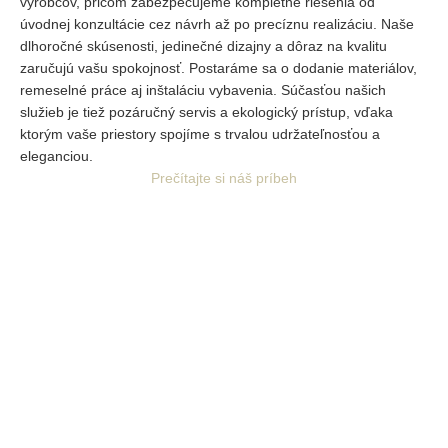
výrobcov, pričom zabezpečujeme kompletné riešenia od
úvodnej
konzultácie cez návrh až po precíznu realizáciu. Naše
dlhoročné skúsenosti, jedinečné dizajny a dôraz na kvalitu
zaručujú vašu spokojnosť. Postaráme sa o dodanie materiálov,
remeselné práce aj inštaláciu vybavenia. Súčasťou našich
služieb je tiež pozáručný servis a ekologický prístup, vďaka
ktorým vaše priestory spojíme s trvalou udržateľnosťou a
eleganciou.
Prečítajte si náš príbeh