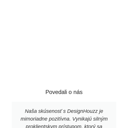
produktu jeho jedinečnú estetiku.
Povedali o nás
Naša skúsenosť s DesignHouzz je
mimoriadne pozitívna. Vynikajú silným
proklientskym prístupom, ktorý sa