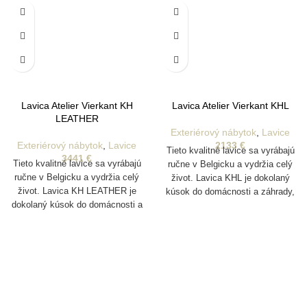
Lavica Atelier Vierkant KH
Lavica Atelier Vierkant KHL
LEATHER
Exteriérový nábytok
,
Lavice
Exteriérový nábytok
,
Lavice
2133
€
Tieto kvalitné lavice sa vyrábajú
3441
€
Tieto kvalitné lavice sa vyrábajú
ručne v Belgicku a vydržia celý
ručne v Belgicku a vydržia celý
život. Lavica KHL je dokolaný
život. Lavica KH LEATHER je
kúsok do domácnosti a záhrady,
dokolaný kúsok do domácnosti a
ktorý je vyrobený z jedinečnej
záhrady, ktorý je vyrobený z
hliny z rôznych oblastí Nemecka.
jedinečnej hliny z rôznych oblastí
Vyrábajú sa pomocou foriem a
Nemecka. Vyrábajú sa pomocou
sú pomaly ručne vyrezávané
foriem a sú pomaly ručne
tímom približne 20 majstrov
vyrezávané tímom približne 20
remeselníkov, čo účinne dodáva
majstrov remeselníkov, čo
každému produktu jeho jedinečnú
účinne dodáva každému
estetiku.