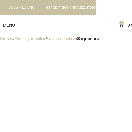
0905 710 046
eshop@designhouzz.store
0
MENU
0
Domov
Mestský mobiliár
Lavice a lavičky
S opierkou