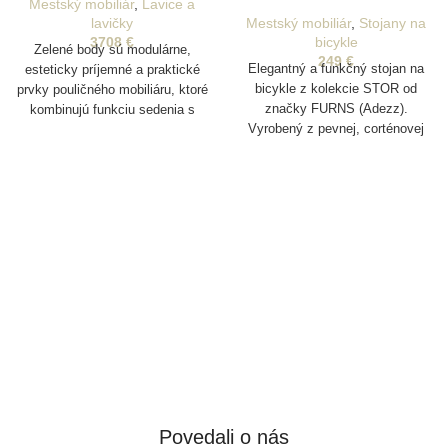
Mestský mobiliár
,
Lavice a
lavičky
Mestský mobiliár
,
Stojany na
3708
€
bicykle
Zelené body sú modulárne,
249
€
Elegantný a funkčný stojan na
esteticky príjemné a praktické
bicykle z kolekcie STOR od
prvky pouličného mobiliáru, ktoré
značky FURNS (Adezz).
kombinujú funkciu sedenia s
Vyrobený z pevnej, corténovej
možnosťou integrovanej zelene.
ocele s moderným dizajnom,
Sú robustné, prispôsobiteľné a
ktorý kombinuje estetiku a
určené na vytváranie
bezpečnosť. Je ideálny pre
atraktívnych a flexibilných
verejné aj súkromné priestory,
urbanistických priestorov.
poskytuje spoľahlivé a
organizované odkladanie
bicyklov a umožňuje ich
jednoduché uzamknutie.
Povedali o nás