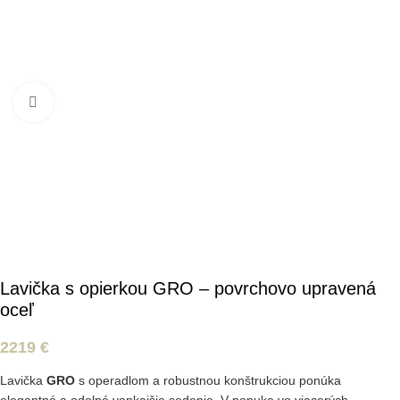
Kliknite pre zväčšenie
Lavička s opierkou GRO – povrchovo upravená
oceľ
2219
€
Lavička
GRO
s operadlom a robustnou konštrukciou ponúka