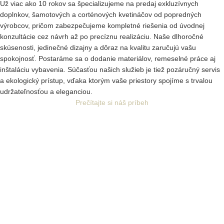
Už viac ako 10 rokov sa špecializujeme na predaj exkluzívnych
doplnkov, šamotových a corténových kvetináčov od popredných
výrobcov, pričom zabezpečujeme kompletné riešenia od úvodnej
konzultácie cez návrh až po precíznu realizáciu. Naše dlhoročné
skúsenosti, jedinečné dizajny a dôraz na kvalitu zaručujú vašu
spokojnosť. Postaráme sa o dodanie materiálov, remeselné práce aj
inštaláciu vybavenia. Súčasťou našich služieb je tiež pozáručný servis
a ekologický prístup, vďaka ktorým vaše priestory spojíme s trvalou
udržateľnosťou a eleganciou.
Prečítajte si náš príbeh