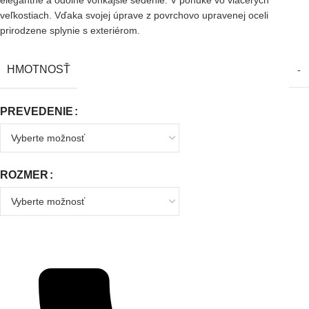
elegantné a odolné vonkajšie sedenie. V ponuke vo viacerých
veľkostiach. Vďaka svojej úprave z povrchovo upravenej oceli
prirodzene splynie s exteriérom.
HMOTNOSŤ
-
PREVEDENIE
ROZMER