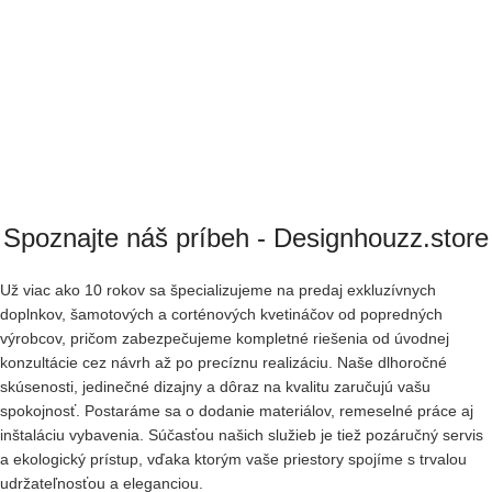
Spoznajte náš príbeh - Designhouzz.store
Už viac ako 10 rokov sa špecializujeme na predaj exkluzívnych
doplnkov, šamotových a corténových kvetináčov od popredných
výrobcov, pričom zabezpečujeme kompletné riešenia od úvodnej
konzultácie cez návrh až po precíznu realizáciu. Naše dlhoročné
skúsenosti, jedinečné dizajny a dôraz na kvalitu zaručujú vašu
spokojnosť. Postaráme sa o dodanie materiálov, remeselné práce aj
inštaláciu vybavenia. Súčasťou našich služieb je tiež pozáručný servis
a ekologický prístup, vďaka ktorým vaše priestory spojíme s trvalou
udržateľnosťou a eleganciou.