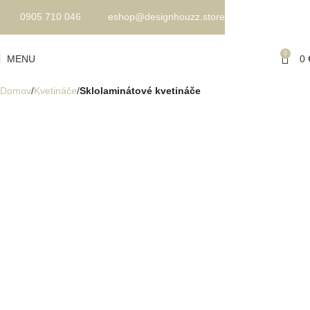
0905 710 046
eshop@designhouzz.store
0
MENU
0
Domov
Kvetináče
Sklolaminátové kvetináče