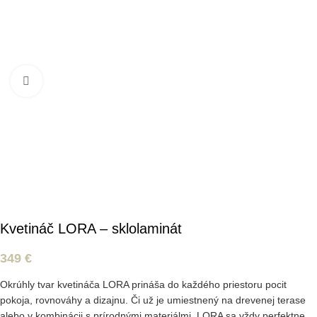
Kliknite pre zväčšenie
Kvetináč LORA – sklolaminát
349
€
Okrúhly tvar kvetináča LORA prináša do každého priestoru pocit
pokoja, rovnováhy a dizajnu. Či už je umiestnený na drevenej terase
alebo v kombinácii s prírodnými materiálmi, LORA sa vždy perfektne