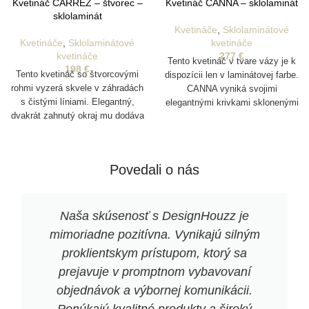
Kvetináč CARREZ – štvorec –
Kvetináč CANNA – sklolaminát
sklolaminát
Kvetináče
,
Sklolaminátové
Kvetináče
,
Sklolaminátové
kvetináče
kvetináče
277
€
Tento kvetináč v tvare vázy je k
198
€
Tento kvetináč so štvorcovými
dispozícii len v laminátovej farbe.
rohmi vyzerá skvele v záhradách
CANNA vyniká svojimi
s čistými líniami. Elegantný,
elegantnými krivkami sklonenými
dvakrát zahnutý okraj mu dodáva
nadol.
robustný vzhľad. CARREZ je
ideálny aj na použitie ako
rozdeľovač v pohostinských
Povedali o nás
zariadeniach.
Naša skúsenosť s DesignHouzz je
mimoriadne pozitívna. Vynikajú silným
proklientskym prístupom, ktorý sa
prejavuje v promptnom vybavovaní
objednávok a výbornej komunikácii.
Ponúkajú kvalitné produkty a široký