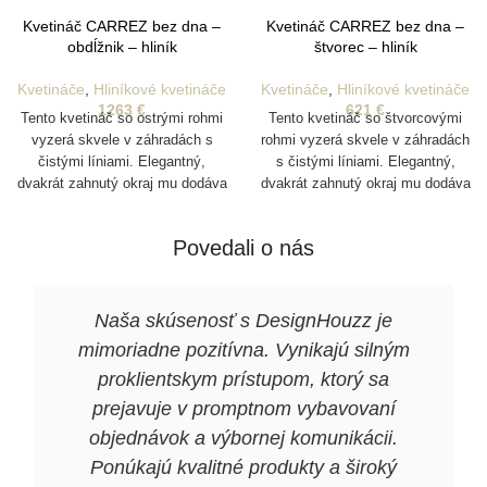
Kvetináč CARREZ bez dna –
Kvetináč CARREZ bez dna –
obdĺžnik – hliník
štvorec – hliník
Kvetináče
,
Hliníkové kvetináče
Kvetináče
,
Hliníkové kvetináče
1263
€
621
€
Tento kvetináč so ostrými rohmi
Tento kvetináč so štvorcovými
vyzerá skvele v záhradách s
rohmi vyzerá skvele v záhradách
čistými líniami. Elegantný,
s čistými líniami. Elegantný,
dvakrát zahnutý okraj mu dodáva
dvakrát zahnutý okraj mu dodáva
robustný vzhľad. CARREZ je
robustný vzhľad. CARREZ je
ideálny aj na použitie ako
ideálny aj na použitie ako
Povedali o nás
rozdeľovač v pohostinských
rozdeľovač v pohostinských
zariadeniach.
zariadeniach.
Naša skúsenosť s DesignHouzz je
mimoriadne pozitívna. Vynikajú silným
proklientskym prístupom, ktorý sa
prejavuje v promptnom vybavovaní
objednávok a výbornej komunikácii.
Ponúkajú kvalitné produkty a široký