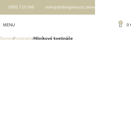
0905 710 046
eshop@designhouzz.store
0
MENU
0
Domov
Kvetináče
Hliníkové kvetináče