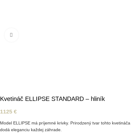
Kliknite pre zväčšenie
Kvetináč ELLIPSE STANDARD – hliník
1125
€
Model ELLIPSE má príjemné krivky. Prirodzený tvar tohto kvetináča
dodá eleganciu každej záhrade.