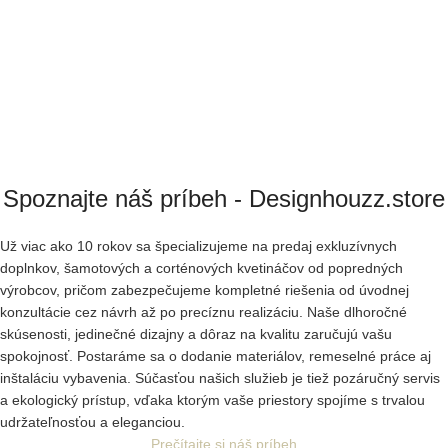
Spoznajte náš príbeh - Designhouzz.store
Už viac ako 10 rokov sa špecializujeme na predaj exkluzívnych
doplnkov, šamotových a corténových kvetináčov od popredných
výrobcov, pričom zabezpečujeme kompletné riešenia od úvodnej
konzultácie cez návrh až po precíznu realizáciu. Naše dlhoročné
skúsenosti, jedinečné dizajny a dôraz na kvalitu zaručujú vašu
spokojnosť. Postaráme sa o dodanie materiálov, remeselné práce aj
inštaláciu vybavenia. Súčasťou našich služieb je tiež pozáručný servis
a ekologický prístup, vďaka ktorým vaše priestory spojíme s trvalou
udržateľnosťou a eleganciou.
Prečítajte si náš príbeh