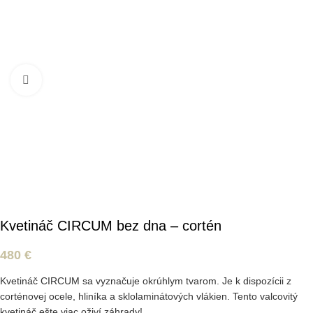
Kliknite pre zväčšenie
Kvetináč CIRCUM bez dna – cortén
480
€
Kvetináč CIRCUM sa vyznačuje okrúhlym tvarom. Je k dispozícii z
corténovej ocele, hliníka a sklolaminátových vlákien. Tento valcovitý
kvetináč ešte viac oživí záhrady!