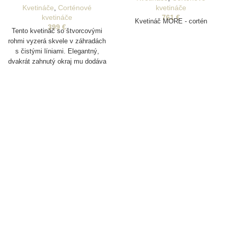
Kvetináče
,
Corténové
kvetináče
kvetináče
761
€
Kvetináč MORE - cortén
399
€
Tento kvetináč so štvorcovými
rohmi vyzerá skvele v záhradách
s čistými líniami. Elegantný,
dvakrát zahnutý okraj mu dodáva
robustný vzhľad. CARREZ je
ideálny aj na použitie ako
rozdeľovač v pohostinských
zariadeniach.