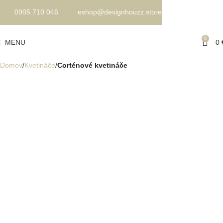
0905 710 046
eshop@designhouzz.store
0
MENU
0
Domov
Kvetináče
Corténové kvetináče