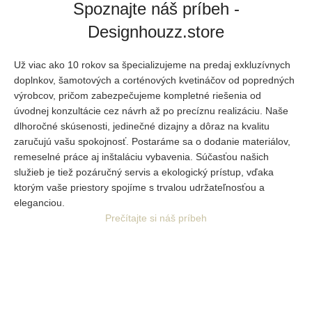
Spoznajte náš príbeh -
Designhouzz.store
Už viac ako 10 rokov sa špecializujeme na predaj exkluzívnych
doplnkov, šamotových a corténových kvetináčov od popredných
výrobcov, pričom zabezpečujeme kompletné riešenia od
úvodnej
konzultácie cez návrh až po precíznu realizáciu. Naše
dlhoročné skúsenosti, jedinečné dizajny a dôraz na kvalitu
zaručujú vašu spokojnosť. Postaráme sa o dodanie materiálov,
remeselné práce aj inštaláciu vybavenia. Súčasťou našich
služieb je tiež pozáručný servis a ekologický prístup, vďaka
ktorým vaše priestory spojíme s trvalou udržateľnosťou a
eleganciou.
Prečítajte si náš príbeh