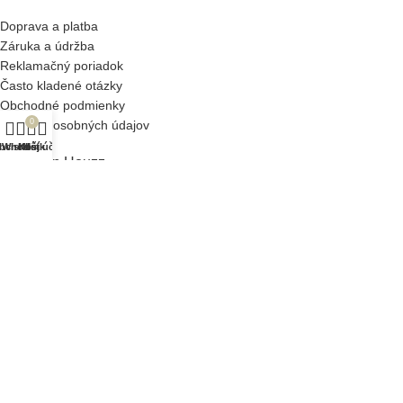
Doprava a platba
Záruka a údržba
Reklamačný poriadok
Často kladené otázky
Obchodné podmienky
0
Ochrana osobných údajov
bchod
Wishlist
Košík
Môj účet
O Design Houzz
Náš príbeh
Slovník pojmov
Veľkoobchod
Blog
Wishlist
Kontakt
Design Houzz spol. s r.o. © 2024 - 2026