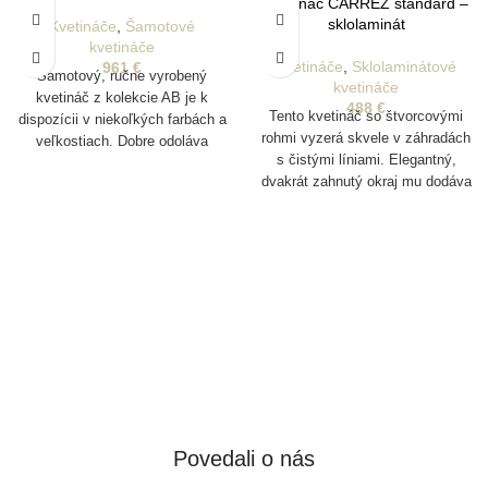
Kvetináč CARREZ standard –
sklolaminát
Kvetináče
,
Šamotové
kvetináče
Kvetináče
,
Sklolaminátové
961
€
Šamotový, ručne vyrobený
kvetináče
kvetináč z kolekcie AB je k
488
€
Tento kvetináč so štvorcovými
dispozícii v niekoľkých farbách a
rohmi vyzerá skvele v záhradách
veľkostiach. Dobre odoláva
s čistými líniami. Elegantný,
poveternostným vplyvom a je
dvakrát zahnutý okraj mu dodáva
vhodný aj na vonkajšie
robustný vzhľad. CARREZ je
pestovanie rastlín. Disponuje
ideálny aj na použitie ako
drenážnym otvorom na odtok
rozdeľovač v reštauráciach.
vody
Povedali o nás