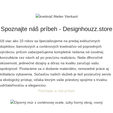
Spoznajte náš príbeh - Designhouzz.store
Už viac ako 10 rokov sa špecializujeme na predaj exkluzívnych
doplnkov, šamotových a corténových kvetináčov od popredných
výrobcov, pričom zabezpečujeme kompletné riešenia od úvodnej
konzultácie cez návrh až po precíznu realizáciu. Naše dlhoročné
skúsenosti, jedinečné dizajny a dôraz na kvalitu zaručujú vašu
spokojnosť. Postaráme sa o dodanie materiálov, remeselné práce aj
inštaláciu vybavenia. Súčasťou našich služieb je tiež pozáručný servis
a ekologický prístup, vďaka ktorým vaše priestory spojíme s trvalou
udržateľnosťou a eleganciou.
Prečítajte si náš príbeh