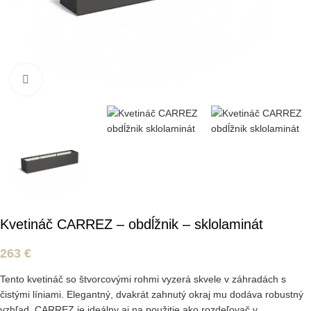
Kliknite pre zväčšenie
Kvetináč CARREZ – obdĺžnik – sklolaminát
263
€
Tento kvetináč so štvorcovými rohmi vyzerá skvele v záhradách s
čistými líniami. Elegantný, dvakrát zahnutý okraj mu dodáva robustný
vzhľad. CARREZ je ideálny aj na použitie ako rozdeľovač v