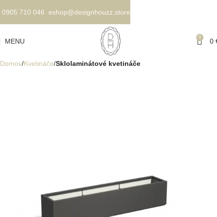
0905 710 046
eshop@designhouzz.store
0
MENU
0
Domov
Kvetináče
Sklolaminátové kvetináče