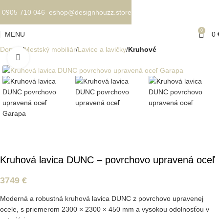
0905 710 046
eshop@designhouzz.store
0
MENU
0
Domov
Mestský mobiliár
Lavice a lavičky
Kruhové
Kliknite pre zväčšenie
Kruhová lavica DUNC – povrchovo upravená oceľ
3749
€
Moderná a robustná kruhová lavica DUNC z povrchovo upravenej
ocele, s priemerom 2300 × 2300 × 450 mm a vysokou odolnosťou v