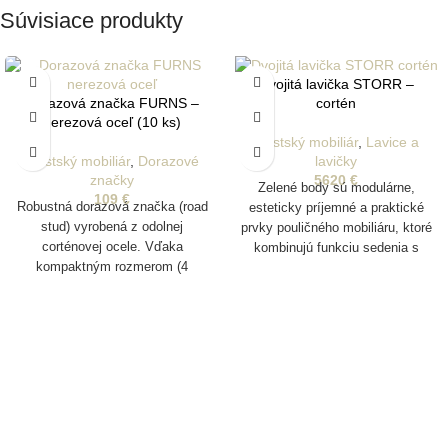
Súvisiace produkty
Dvojitá lavička STORR –
Dorazová značka FURNS –
cortén
nerezová oceľ (10 ks)
Mestský mobiliár
,
Lavice a
Mestský mobiliár
,
Dorazové
lavičky
značky
5620
€
Zelené body sú modulárne,
109
€
Robustná dorazová značka (road
esteticky príjemné a praktické
stud) vyrobená z odolnej
prvky pouličného mobiliáru, ktoré
corténovej ocele. Vďaka
kombinujú funkciu sedenia s
kompaktným rozmerom (4
možnosťou integrovanej zelene.
veľkosti)je ideálna na vizuálne aj
Sú robustné, prispôsobiteľné a
hmatové označenie hraníc a trás
určené na vytváranie
v mestskom prostredí.
atraktívnych a flexibilných
Vyznačuje sa dlhou životnosťou
urbanistických priestorov.
a prirodzeným patinovaním, ktoré
dodáva povrchu atraktívny
vzhľad a zároveň zvyšuje jeho
odolnosť voči poveternostným
vplyvom.