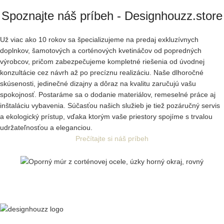
Spoznajte náš príbeh - Designhouzz.store
Už viac ako 10 rokov sa špecializujeme na predaj exkluzívnych
doplnkov, šamotových a corténových kvetináčov od popredných
výrobcov, pričom zabezpečujeme kompletné riešenia od úvodnej
konzultácie cez návrh až po precíznu realizáciu. Naše dlhoročné
skúsenosti, jedinečné dizajny a dôraz na kvalitu zaručujú vašu
spokojnosť. Postaráme sa o dodanie materiálov, remeselné práce aj
inštaláciu vybavenia. Súčasťou našich služieb je tiež pozáručný servis
a ekologický prístup, vďaka ktorým vaše priestory spojíme s trvalou
udržateľnosťou a eleganciou.
Prečítajte si náš príbeh