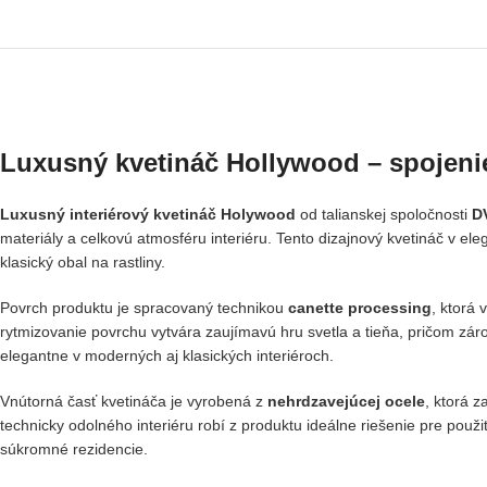
Luxusný kvetináč Hollywood – spojenie
Luxusný interiérový kvetináč Holywood
od talianskej spoločnosti
D
materiály a celkovú atmosféru interiéru. Tento dizajnový kvetináč v e
klasický obal na rastliny.
Povrch produktu je spracovaný technikou
canette processing
, ktorá 
rytmizovanie povrchu vytvára zaujímavú hru svetla a tieňa, pričom zá
elegantne v moderných aj klasických interiéroch.
Vnútorná časť kvetináča je vyrobená z
nehrdzavejúcej ocele
, ktorá 
technicky odolného interiéru robí z produktu ideálne riešenie pre použi
súkromné rezidencie.