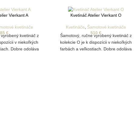
elier Vierkant A
Kvetináč Atelier Vierkant O
motové kvetináče
Kvetináče
,
Šamotové kvetináče
385
€
510
€
 vyrobený kvetináč z
Šamotový, ručne vyrobený kvetináč z
ispozícii v niekoľkých
kolekcie O je k dispozícii v niekoľkých
tiach. Dobre odoláva
farbách a veľkostiach. Dobre odoláva
plyvom a je vhodný aj
poveternostným vplyvom a je vhodný aj
estovanie rastlín.
na vonkajšie pestovanie rastlín.
nym otvorom na odtok
Disponuje drenážnym otvorom na odtok
vody
vody