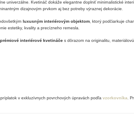
ne univerzálne. Kvetináč dokáže elegantne doplniť minimalistické inter
minantným dizajnovým prvkom aj bez potreby výraznej dekorácie.
predovšetkým
luxusným interiérovým objektom
, ktorý podčiarkuje cha
enie estetiky, kvality a precízneho remesla.
prémiové interiérové kvetináče
s dôrazom na originalitu, materiálovú
 príplatok v exkluzívnych povrchových úpravách podľa
vzorkovníka
. P