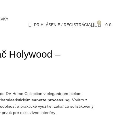
RVKY
0
PRIHLÁSENIE / REGISTRÁCIA
0
€
náč Holywood –
áč od DV Home Collection v elegantnom bielom
charakteristickým
canette processing
. Vnútro z
olnosť a praktické využitie, zatiaľ čo sofistikovaný
 prvok pre exkluzívne interiéry.