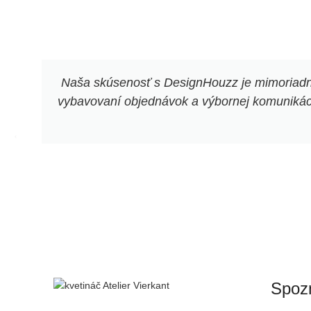
na vonkajšie pestovanie rastlín.
Disponuje drenážnym otvorom na odtok
vody
Naša skúsenosť s DesignHouzz je mimoriadne 
vybavovaní objednávok a výbornej komunikácii
Spozn