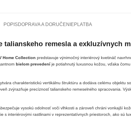
POPIS
DOPRAVA A DORUČENIE
PLATBA
 talianskeho remesla a exkluzívnych m
V Home Collection
predstavuje výnimočný interiérový kvetináč navrhnut
legantnom
bielom prevedení
je potiahnutý luxusnou kožou, vďaka čomu
vytvára charakteristickú vertikálnu štruktúru a dodáva celému objektu s
roveň zvýrazňuje precíznosť talianskeho remeselného spracovania. Výs
zabezpečuje vysokú odolnosť voči vlhkosti a zároveň chráni vonkajší ko
tie s interiérovými rastlinami v reprezentatívnych priestoroch, ako sú 