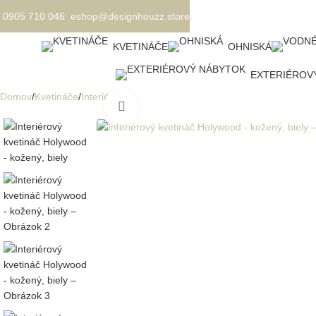
0905 710 046
eshop@designhouzz.store
KVETINÁČE
OHNISKÁ
EXTERIÉROV
Domov
Kvetináče
Interiérové
Kliknite pre zväčšenie