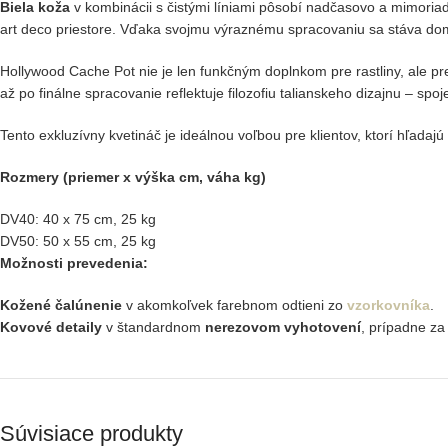
Biela koža
v kombinácii s čistými líniami pôsobí nadčasovo a mimoriad
art deco priestore. Vďaka svojmu výraznému spracovaniu sa stáva do
Hollywood Cache Pot nie je len funkčným doplnkom pre rastliny, ale 
až po finálne spracovanie reflektuje filozofiu talianskeho dizajnu – spoj
Tento exkluzívny kvetináč je ideálnou voľbou pre klientov, ktorí hľadajú
Rozmery (priemer x výška cm, váha kg)
DV40: 40 x 75 cm, 25 kg
DV50: 50 x 55 cm, 25 kg
Možnosti prevedenia:
Kožené čalúnenie
v akomkoľvek farebnom odtieni zo
vzorkovníka
.
Kovové detaily
v štandardnom
nerezovom vyhotovení
, prípadne za
Súvisiace produkty