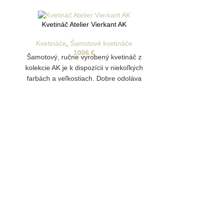
Kvetináč Atelier Vierkant AK
Kvetináče
,
Šamotové kvetináče
1006
€
Šamotový, ručne vyrobený kvetináč z
kolekcie AK je k dispozícii v niekoľkých
farbách a veľkostiach. Dobre odoláva
poveternostným vplyvom a je vhodný aj
na vonkajšie pestovanie rastlín.
Disponuje drenážnym otvorom na odtok
vody