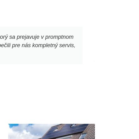
torý sa prejavuje v promptnom
„Corténové kve
čili pre nás kompletný servis,
a veľmi ma p
pôsobia elegan