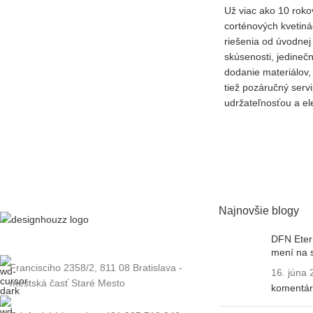
Už viac ako 10 roko
corténových kvetin
riešenia od úvodne
skúsenosti, jedineč
dodanie materiálov,
tiež pozáručný servi
udržateľnosťou a el
Najnovšie blogy
DFN Etern
mení na 
Francisciho 2358/2, 811 08 Bratislava -
16. júna
mestská časť Staré Mesto
komentá