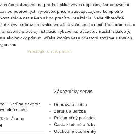
v sa špecializujeme na predaj exkluzívnych doplnkov, šamotových a
áčov od popredných výrobcov, pričom zabezpečujeme kompletné
j
konzultácie cez návrh až po precíznu realizáciu. Naše dlhoročné
né dizajny a dôraz na kvalitu zaručujú vašu spokojnosť. Postaráme sa o
 remeselné práce aj inštaláciu vybavenia. Súčasťou našich služieb je
s a ekologický prístup, vďaka ktorým vaše priestory spojíme s trvalou
eganciou.
Prečítajte si náš príbeh
Zákaznícky servis
al – keď sa travertín
Doprava a platba
svetelnú sochu
Záruka a údržba
Reklamačný poriadok
 2026
Žiadne
Často kladené otázky
re
Obchodné podmienky