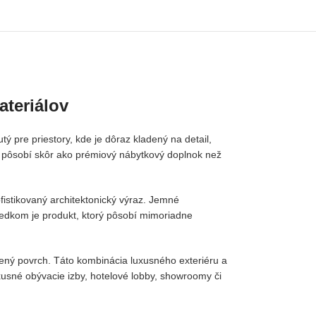
ateriálov
ý pre priestory, kde je dôraz kladený na detail,
 pôsobí skôr ako prémiový nábytkový doplnok než
ofistikovaný architektonický výraz. Jemné
ledkom je produkt, ktorý pôsobí mimoriadne
žený povrch. Táto kombinácia luxusného exteriéru a
luxusné obývacie izby, hotelové lobby, showroomy či