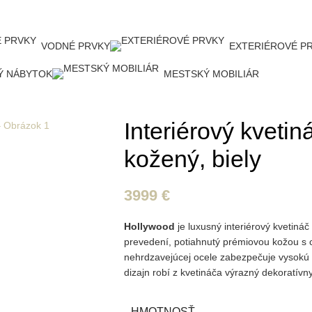
VODNÉ PRVKY
EXTERIÉROVÉ P
Ý NÁBYTOK
MESTSKÝ MOBILIÁR
Interiérový kveti
kožený, biely
3999
€
Hollywood
je luxusný interiérový kvetin
prevedení, potiahnutý prémiovou kožou s 
nehrdzavejúcej ocele zabezpečuje vysokú od
dizajn robí z kvetináča výrazný dekoratívny
HMOTNOSŤ