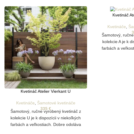
Kvetináč At
Kvetináče
,
Ša
Šamotový, ručne
kolekcie A je k d
farbách a veľkos
poveternostným v
na vonkajšie p
Disponuje drenáž
Kvetináč Atelier Vierkant U
Kvetináče
,
Šamotové kvetináče
335
€
Šamotový, ručne vyrobený kvetináč z
kolekcie U je k dispozícii v niekoľkých
farbách a veľkostiach. Dobre odoláva
poveternostným vplyvom a je vhodný aj