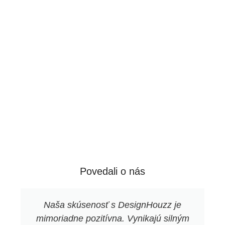
každému produktu jeho jedinečnú
estetiku.
Povedali o nás
Naša skúsenosť s DesignHouzz je
mimoriadne pozitívna. Vynikajú silným