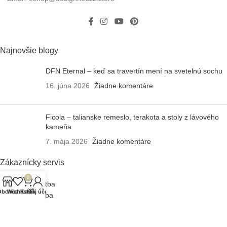
Najnovšie blogy
DFN Eternal – keď sa travertín mení na svetelnú sochu
16. júna 2026
Žiadne komentáre
Ficola – talianske remeslo, terakota a stoly z lávového
kameňa
7. mája 2026
Žiadne komentáre
Zákaznícky servis
0
Doprava a platba
Obchod
Wishlist
Košík
Môj účet
Záruka a údržba
Reklamačný poriadok
Často kladené otázky