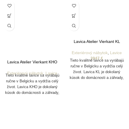
Lavica Atelier Vierkant KL
Exteriérový nábytok
,
Lavice
3947
€
Tieto kvalitné lavice sa vyrábajú
Lavica Atelier Vierkant KHO
ručne v Belgicku a vydržia celý
život. Lavica KL je dokolaný
Exteriérový nábytok
,
Lavice
Tieto kvalitné lavice sa vyrábajú
kúsok do domácnosti a záhrady,
ručne v Belgicku a vydržia celý
ktorý je vyrobený z jedinečnej
život. Lavica KHO je dokolaný
hliny z rôznych oblastí Nemecka.
kúsok do domácnosti a záhrady,
Vyrábajú sa pomocou foriem a
ktorý je vyrobený z jedinečnej
sú pomaly ručne vyrezávané
hliny z rôznych oblastí Nemecka.
tímom približne 20 majstrov
Vyrábajú sa pomocou foriem a
remeselníkov, čo účinne dodáva
sú pomaly ručne vyrezávané
každému produktu jeho jedinečnú
tímom približne 20 majstrov
estetiku.
remeselníkov, čo účinne dodáva