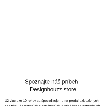
Spoznajte náš príbeh -
Designhouzz.store
Už viac ako 10 rokov sa špecializujeme na predaj exkluzívnych
doplnkov, šamotových a corténových kvetináčov od popredných