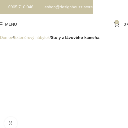
0905 710 046
eshop@designhouzz.store
0
MENU
0
Domov
Exteriérový nábytok
Stoly z lávového kameňa
Kliknite pre zväčšenie