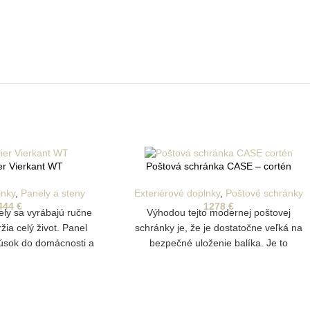
ier Vierkant WT
Poštová schránka CASE – cortén
lnky
,
Panely a steny
Exteriérové doplnky
,
Poštové schránky
444
€
1278
€
nely sa vyrábajú ručne
Výhodou tejto modernej poštovej
žia celý život. Panel
schránky je, že je dostatočne veľká na
kúsok do domácnosti a
bezpečné uloženie balíka. Je to
 vyrobený z jedinečnej
skutočne poštová schránka budúcnosti.
h oblastí Nemecka.
Okrem toho veko poskytuje dobrú
mocou foriem a sú
ochranu pred dažďom.
vyrezávané tímom