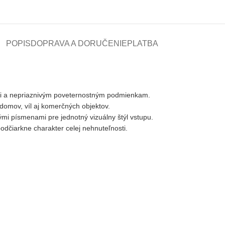
POPIS
DOPRAVA A DORUČENIE
PLATBA
ózii a nepriaznivým poveternostným podmienkam.
domov, víl aj komerčných objektov.
i písmenami pre jednotný vizuálny štýl vstupu.
odčiarkne charakter celej nehnuteľnosti.