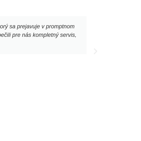
torý sa prejavuje v promptnom
„Corténové kv
čili pre nás kompletný servis,
veľmi ma pote
elegantne 