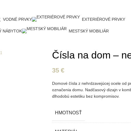
VODNÉ PRVKY
EXTERIÉROVÉ PRVKY
Ý NÁBYTOK
MESTSKÝ MOBILIÁR
Čísla na dom – n
35
€
Domové čísla z nehrdzavejúcej ocele od pr
označenia domu. Nadčasový dizajn v komb
dlhodobú estetiku bez kompromisov.
HMOTNOSŤ