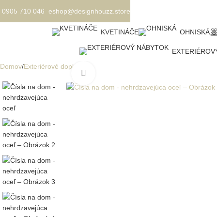
0905 710 046
eshop@designhouzz.store
KVETINÁČE
OHNISKÁ
EXTERIÉROV
Domov
Exteriérové doplnky
Kliknite pre zväčšenie