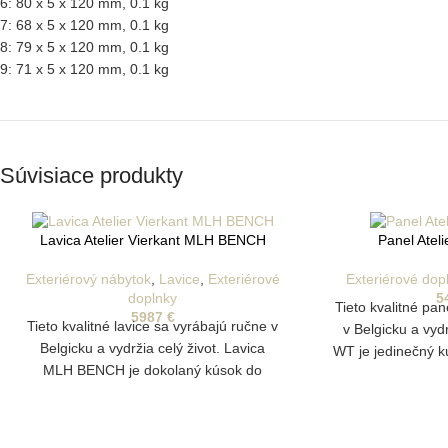
6: 80 x 5 x 120 mm, 0.1 kg
7: 68 x 5 x 120 mm, 0.1 kg
8: 79 x 5 x 120 mm, 0.1 kg
9: 71 x 5 x 120 mm, 0.1 kg
Súvisiace produkty
Lavica Atelier Vierkant MLH BENCH
Panel Atel
Exteriérový nábytok
,
Lavice
,
Exteriérové
Exteriérové dop
doplnky
5
Tieto kvalitné pa
5987
€
Tieto kvalitné lavice sa vyrábajú ručne v
v Belgicku a vydr
Belgicku a vydržia celý život. Lavica
WT je jedinečný 
MLH BENCH je dokolaný kúsok do
záhrady, ktorý je
domácnosti a záhrady, ktorý je vyrobený
hliny z rôznyc
z jedinečnej hliny z rôznych oblastí
Vyrábajú sa po
Nemecka. Vyrábajú sa pomocou foriem
pomaly ručne 