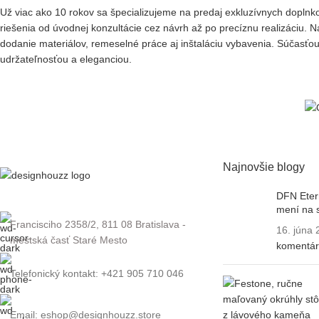
Už viac ako 10 rokov sa špecializujeme na predaj exkluzívnych dopl
riešenia od úvodnej
konzultácie cez návrh až po precíznu realizáciu. 
dodanie materiálov, remeselné práce aj inštaláciu vybavenia. Súčasťou 
udržateľnosťou a eleganciou.
Najnovšie blogy
DFN Etern
mení na 
Francisciho 2358/2, 811 08 Bratislava -
16. júna
mestská časť Staré Mesto
komentá
Telefonický kontakt: +421 905 710 046
Email: eshop@designhouzz.store