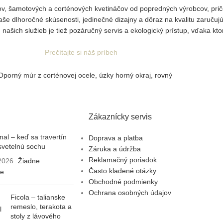
nkov, šamotových a corténových kvetináčov od popredných výrobcov, p
Naše dlhoročné skúsenosti, jedinečné dizajny a dôraz na kvalitu zaruču
našich služieb je tiež pozáručný servis a ekologický prístup, vďaka kto
Prečítajte si náš príbeh
Zákaznícky servis
al – keď sa travertín
Doprava a platba
svetelnú sochu
Záruka a údržba
Reklamačný poriadok
 2026
Žiadne
Často kladené otázky
re
Obchodné podmienky
Ochrana osobných údajov
Ficola – talianske
remeslo, terakota a
stoly z lávového