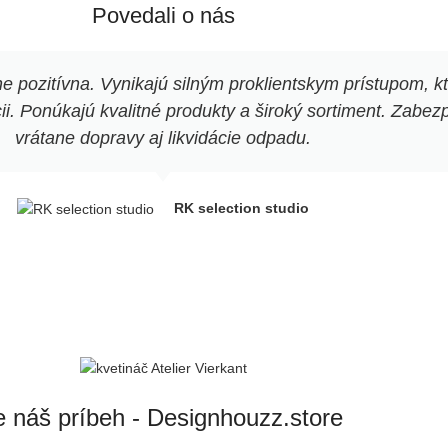
Povedali o nás
trov remeselníkov, čo
ždému produktu jeho
nú estetiku.
pozitívna. Vynikajú silným proklientskym prístupom, k
. Ponúkajú kvalitné produkty a široký sortiment. Zabezpe
vrátane dopravy aj likvidácie odpadu.
RK selection studio
e náš príbeh - Designhouzz.store