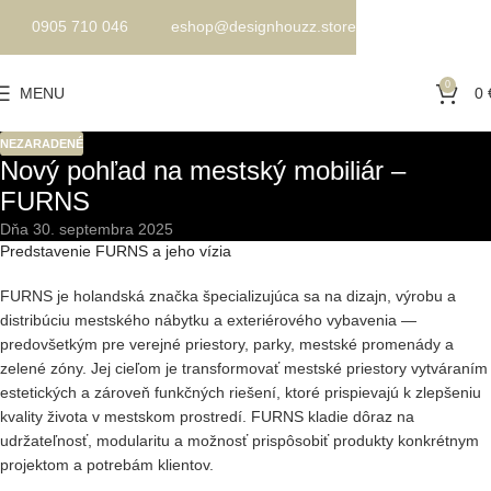
0905 710 046
eshop@designhouzz.store
0
MENU
0
NEZARADENÉ
Nový pohľad na mestský mobiliár –
FURNS
Dňa 30. septembra 2025
Predstavenie FURNS a jeho vízia
FURNS je holandská značka špecializujúca sa na dizajn, výrobu a
distribúciu mestského nábytku a exteriérového vybavenia —
predovšetkým pre verejné priestory, parky, mestské promenády a
zelené zóny. Jej cieľom je transformovať mestské priestory vytváraním
estetických a zároveň funkčných riešení, ktoré prispievajú k zlepšeniu
kvality života v mestskom prostredí. FURNS kladie dôraz na
udržateľnosť, modularitu a možnosť prispôsobiť produkty konkrétnym
projektom a potrebám klientov.