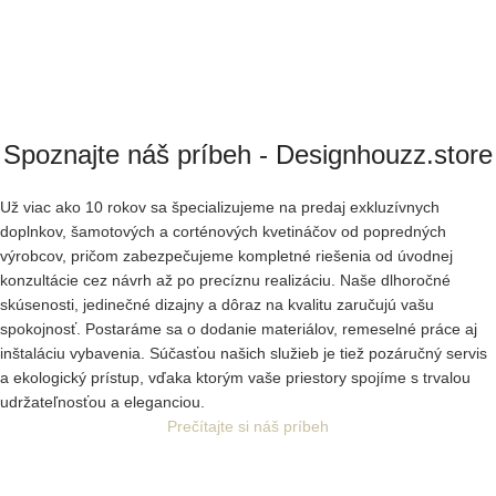
Spoznajte náš príbeh - Designhouzz.store
Už viac ako 10 rokov sa špecializujeme na predaj exkluzívnych
doplnkov, šamotových a corténových kvetináčov od popredných
výrobcov, pričom zabezpečujeme kompletné riešenia od úvodnej
konzultácie cez návrh až po precíznu realizáciu. Naše dlhoročné
skúsenosti, jedinečné dizajny a dôraz na kvalitu zaručujú vašu
spokojnosť. Postaráme sa o dodanie materiálov, remeselné práce aj
inštaláciu vybavenia. Súčasťou našich služieb je tiež pozáručný servis
a ekologický prístup, vďaka ktorým vaše priestory spojíme s trvalou
udržateľnosťou a eleganciou.
Prečítajte si náš príbeh