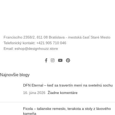
Francisciho 2358/2, 811 08 Bratislava - mestská časť Staré Mesto
Telefonický kontakt: +421 905 710 046
Email: eshop@designhouzz.store
Najnovšie blogy
DFN Eternal – keď sa travertín mení na svetelnú sochu
16. júna 2026
Žiadne komentáre
Ficola – talianske remeslo, terakota a stoly z lávového
kameňa