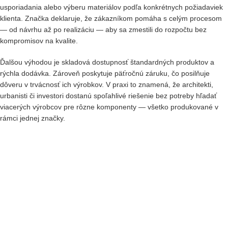
usporiadania alebo výberu materiálov podľa konkrétnych požiadaviek
klienta. Značka deklaruje, že zákazníkom pomáha s celým procesom
— od návrhu až po realizáciu — aby sa zmestili do rozpočtu bez
kompromisov na kvalite.
Ďalšou výhodou je skladová dostupnosť štandardných produktov a
rýchla dodávka. Zároveň poskytuje päťročnú záruku, čo posilňuje
dôveru v trvácnosť ich výrobkov. V praxi to znamená, že architekti,
urbanisti či investori dostanú spoľahlivé riešenie bez potreby hľadať
viacerých výrobcov pre rôzne komponenty — všetko produkované v
rámci jednej značky.