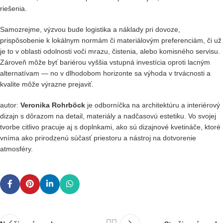
riešenia.
Samozrejme, výzvou bude logistika a náklady pri dovoze,
prispôsobenie k lokálnym normám či materiálovým preferenciám, či už
je to v oblasti odolnosti voči mrazu, čistenia, alebo komisného servisu.
Zároveň môže byť bariérou vyššia vstupná investícia oproti lacným
alternatívam — no v dlhodobom horizonte sa výhoda v trvácnosti a
kvalite môže výrazne prejaviť.
autor:
Veronika Rohrböck
je odborníčka na architektúru a interiérový
dizajn s dôrazom na detail, materiály a nadčasovú estetiku. Vo svojej
tvorbe citlivo pracuje aj s doplnkami, ako sú dizajnové kvetináče, ktoré
vníma ako prirodzenú súčasť priestoru a nástroj na dotvorenie
atmosféry.