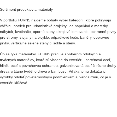
Sortiment produktov a materiály
V portfóliu FURNS nájdeme bohatý výber kategórií, ktoré pokrývajú
väčšinu potrieb pre urbanistické projekty. Ide napríklad o mestský
nábytok, kvetináče, oporné steny, okrajové lemovanie, ochranné prvky
pre stromy, stojany na bicykle, odpadkové koše, bariéry, dopravné
prvky, vertikálne zelené steny či sokle a steny.
Čo sa týka materiálov, FURNS pracuje s výberom odolných a
trvácnych materiálov, ktoré sú vhodné do exteriéru: corténová oceľ,
hliník, oceľ s povrchovou ochranou, galvanizovaná oceľ či rôzne druhy
dreva vrátane tvrdého dreva a bambusu. Vďaka tomu dokážu ich
výrobky odolať poveternostným podmienkam aj vandalizmu, čo je v
exteriéri kľúčové.